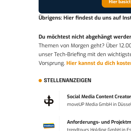
Hier basic
Übrigens:
Hier findest du uns auf In
Du möchtest nicht abgehängt werde
Themen von Morgen geht? Über 12.0
unser Tech-Briefing mit den wichtigst
Vorsprung.
Hier kannst du dich kost
STELLENANZEIGEN
Social Media Content Creato
moveUP Media GmbH
in
Düsse
Anforderungs- und Projektma
trendtours Holding GmbH
in
E