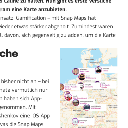
i Laune zu halten. Nun gibt es
erste Versuche
agram eine Karte anzubieten.
Ansatz, Gamification – mit
Snap Maps
hat
wieder etwas stärker abgeholt. Zumindest waren
ll davon, sich gegenseitig zu adden, um die Karte
oche
bisher nicht an – bei
nate
vermutlich nur
it haben sich App-
ngenommen. Mit
shenkov eine iOS-App
 was die Snap Maps