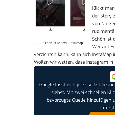
Klickt man
der Story 
von Nutzer
rudimentär
Schön ist 
Schön ist anders – InstaMap
Wer auf S
verzichten kann, kann sich InstaMap
Wollen wir wetten, dass Instagram i
Google lässt dich jetzt selbst bes
siehst. Mit zwei schnellen Kli
bevorzugte Quelle hinzufügen 
unterst