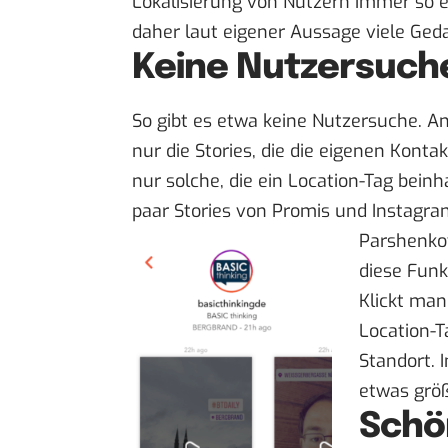
Lokalisierung von Nutzern immer so 
daher laut eigener Aussage viele G
Keine Nutzersuche
So gibt es etwa keine Nutzersuche. A
nur die Stories, die die eigenen Kont
nur solche,
die ein Location-Tag
beinha
paar Stories von Promis und Instagram
Parshenkov
diese Funkt
Klickt man
Location-T
Standort. 
etwas grö
Schö