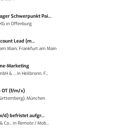
ger Schwerpunkt Pai...
 KG
in
Offenburg
count Lead (m...
 am Main, Frankfurt am Main
ine-Marketing
bH & ...
in
Heilbronn, F...
– OT (f/m/x)
ürttemberg), München
) befristet aufgr...
 Co...
in
Remote / Mob...