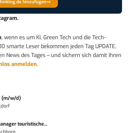
thinking.de hinzufügen
stagram
.
n
, wenn es um KI, Green Tech und die Tech-
00 smarte Leser bekommen jeden Tag UPDATE,
en News des Tages – und sichern sich damit ihren
enlos anmelden.
r (m/w/d)
ldorf
nager touristische...
schborn