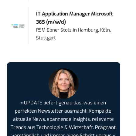
IT Application Manager Microsoft
365 (m/w/d)
RSM Ebner Stolz
in
Hamburg, Köln,
Stuttgart
»UPDATE liefert genau das, was einen
perfekten Newsletter ausmacht: Kompakte,
aktuelle News, spannende Insights, relevante
Trends aus Technologie & Wirtschaft. Prägnant,
verständlich und immer einen Schritt voraus!«