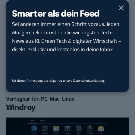
leicht zum Laufen bringen. Nachdem ihr das Plugin
Smarter als dein Feed
in Chrome installiert habt, müsst ihr euch die APKs
besorgen und in den Emulator laden. Es gibt jedoch
Sei anderen immer einen Schritt voraus. Jeden
keine Garantie, dass die APKs funktionieren und
Morgen bekommst du die wichtigsten Tech-
möglicherweise müsst ihr die APK mithilfe eines
News aus KI, Green Tech & digitaler Wirtschaft –
Tools konfigurieren, um sie kompatibel zu machen.
direkt, exklusiv und kostenlos in deine Inbox.
Das Plugin läuft auf Mac, Windows und Linux. Die
Konfiguration gestaltet sich zwar leider etwas
schwierig, aber weil es sich um ein Browser-Plugin
handelt, ist ARChon einer der einzigartigsten
Mit deiner Anmeldung bestätigst du unsere
Datenschutzerklärung
.
Android-Emulatoren.
Verfügbar für: PC, Mac, Linux
Windroy