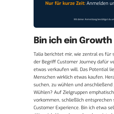
Nur für kurze Zeit:
Anmelden und
Mit deiner Anmeldung bestätigst du u
ⓘ Ein Service von Facebook | Datens
Bin ich ein Growt
Talia berichtet mir, wie zentral es fü
der Begriff Customer Journey dafür 
etwas verkaufen will. Das Potential l
Menschen wirklich etwas kaufen. Her
suchen, zu wühlen und anschließend 
Wühlen? Auf Zielgruppen emphatisch 
vorkommen, schließlich entsprechen 
Customer Experience. Bin ich etwa se