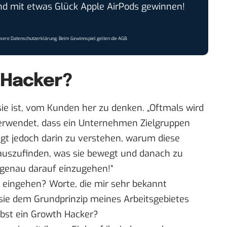
 mit etwas Glück Apple AirPods gewinnen!
nsere
Datenschutzerklärung
. Beim Gewinnspiel gelten die
AGB
.
chutzhinweise
h Hacker?
r sie ist, vom Kunden her zu denken. „Oftmals wird
verwendet, dass ein Unternehmen Zielgruppen
iegt jedoch darin zu verstehen, warum diese
auszufinden, was sie bewegt und danach zu
genau darauf einzugehen!“
eingehen? Worte, die mir sehr bekannt
sie dem Grundprinzip meines Arbeitsgebietes
lbst ein Growth Hacker?