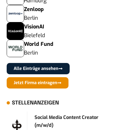
Hamburg
Zenloop
Berlin
VisionAI
Bielefeld
World Fund
Berlin
Alle Einträge ansehen
Jetzt Firma eintragen
STELLENANZEIGEN
Social Media Content Creator
(m/w/d)