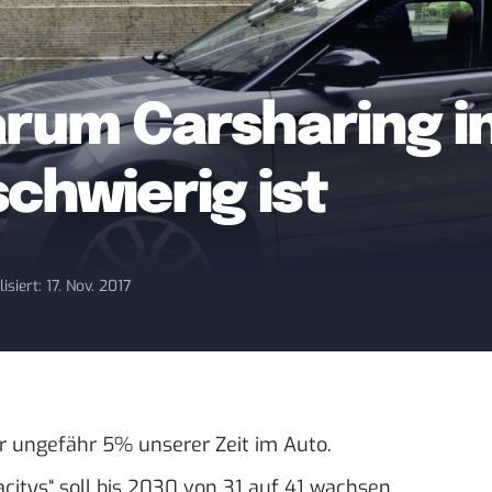
arum Carsharing in
chwierig ist
isiert: 17. Nov. 2017
r ungefähr 5% unserer Zeit im Auto.
citys“ soll bis 2030 von 31 auf 41 wachsen.