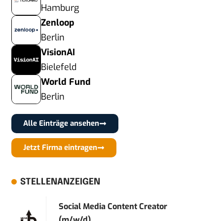
Hamburg
Zenloop
Berlin
VisionAI
Bielefeld
World Fund
Berlin
Alle Einträge ansehen
Jetzt Firma eintragen
STELLENANZEIGEN
Social Media Content Creator
(m/w/d)