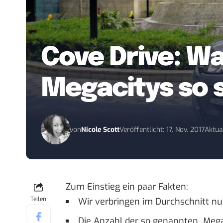
Cove Drive: W
Megacitys so s
von
Nicole Scott
Veröffentlicht: 17. Nov. 2017
Aktual
Zum Einstieg ein paar Fakten:
Teilen
Wir verbringen im Durchschnitt nu
Die Anzahl der so genannten „Mega