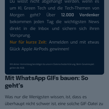
Du willst nicht abgehängt werden, wenn es
um KI, Green Tech und die Tech-Themen von
Morgen geht? Über
12.000 Vordenker
bekommen jeden Tag die wichtigsten News
direkt in die Inbox und sichern sich ihren
Vorsprung.
Nur für kurze Zeit:
Anmelden und mit etwas
Glück Apple AirPods gewinnen!
Mit deiner Anmeldung bestätigst du unsere
Datenschutzerklärung
. Beim Gewinnspiel
gelten die
AGB
.
Mit WhatsApp GIFs bauen: So
geht’s
Was nur die Wenigsten wissen, ist, dass es
überhaupt nicht schwer ist, eine solche GIF-Datei zu