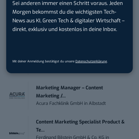
Sei anderen immer einen Schritt voraus. Jeden
Morgen bekommst du die wichtigsten Tech-
Anforderungs- und Projektmanager
touristische...
News aus KI, Green Tech & digitaler Wirtschaft –
trendtours Holding GmbH
in
Eschborn
direkt, exklusiv und kostenlos in deine Inbox.
Social Media Manager – Content
Creation...
Wiedmann & Winz GmbH
in
Geislingen an
Mit deiner Anmeldung bestätigst du unsere
Datenschutzerklärung
.
der Steige
Marketing Manager – Content
Marketing /...
Acura Fachklinik GmbH
in
Albstadt
Content Marketing Specialist Product &
Te...
Ferdinand Bilstein GmbH & Co. KG
in