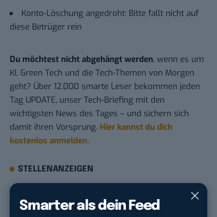
Konto-Löschung angedroht: Bitte fallt nicht auf
diese Betrüger rein
Du möchtest nicht abgehängt werden
, wenn es um
KI, Green Tech und die Tech-Themen von Morgen
geht? Über 12.000 smarte Leser bekommen jeden
Tag UPDATE, unser Tech-Briefing mit den
wichtigsten News des Tages – und sichern sich
damit ihren Vorsprung.
Hier kannst du dich
kostenlos anmelden.
STELLENANZEIGEN
Social Media Content Creator (m/w/d)
Smarter als dein Feed
moveUP Media GmbH
in
Düsseldorf