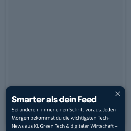
Smarter als dein Feed
Sei anderen immer einen Schritt voraus. Jeden
Morgen bekommst du die wichtigsten Tech-
A post shared by Nicole (@nicolescooter)
on
Nov 21, 2017 at 8:57am PST
News aus KI, Green Tech & digitaler Wirtschaft –
Low Light Sample Photo