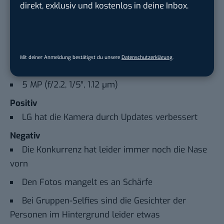
direkt, exklusiv und kostenlos in deine Inbox.
Indoor lighting sample photos (Mobile Geeks is
now a member of the
Go92 Co-Working Space
in
Taipei)
Mit deiner Anmeldung bestätigst du unsere
Datenschutzerklärung
.
LG V30
Selfiekamera
5 MP (f/2.2, 1/5″, 1.12 µm)
Positiv
LG hat die Kamera durch Updates verbessert
Negativ
Die Konkurrenz hat leider immer noch die Nase
vorn
Den Fotos mangelt es an Schärfe
Bei Gruppen-Selfies sind die Gesichter der
Personen im Hintergrund leider etwas