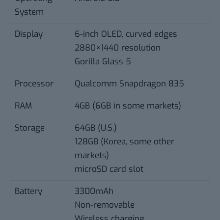
System
Display
6-inch OLED, curved edges
2880×1440 resolution
Gorilla Glass 5
Processor
Qualcomm Snapdragon 835
RAM
4GB (6GB in some markets)
Storage
64GB (U.S.)
128GB (Korea, some other
markets)
microSD card slot
Battery
3300mAh
Non-removable
Wireless charging