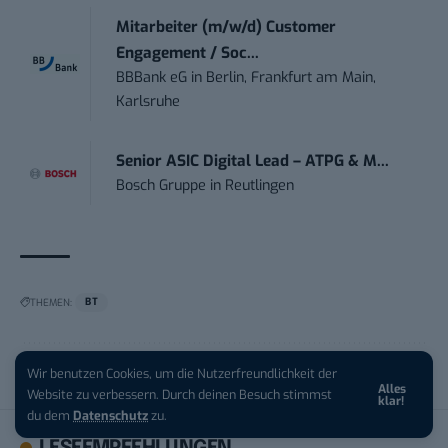
Mitarbeiter (m/w/d) Customer
Engagement / Soc...
BBBank eG
in
Berlin, Frankfurt am Main,
Karlsruhe
Senior ASIC Digital Lead – ATPG & M...
Bosch Gruppe
in
Reutlingen
THEMEN:
BT
Wir benutzen Cookies, um die Nutzerfreundlichkeit der
Alles
Website zu verbessern. Durch deinen Besuch stimmst
klar!
du dem
Datenschutz
zu.