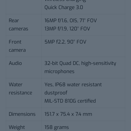
Quick Charge 3.0
Rear
16MP f/1.6, OIS, 71° FOV
cameras
13MP f/1.9, 120° FOV
Front
5MP f2.2, 90° FOV
camera
Audio
32-bit Quad DC, high-sensitivity
microphones
Water
Yes, IP68 water resistant
resistance
dustproof
MIL-STD 810G certified
Dimensions
151.7 x 75.4 x 7.4 mm
Weight
158 grams