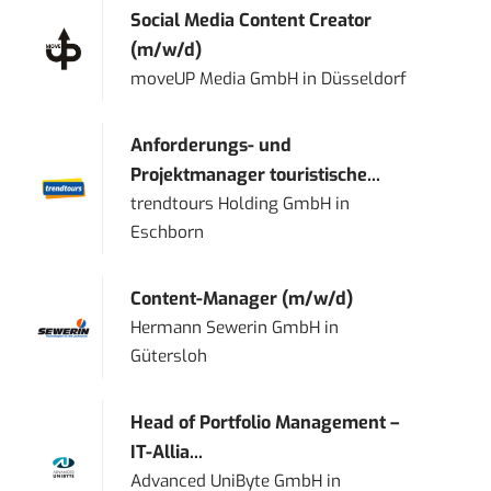
Social Media Content Creator
(m/w/d)
moveUP Media GmbH
in
Düsseldorf
Anforderungs- und
Projektmanager touristische...
trendtours Holding GmbH
in
Eschborn
Content-Manager (m/w/d)
Hermann Sewerin GmbH
in
Gütersloh
Head of Portfolio Management –
IT-Allia...
Advanced UniByte GmbH
in