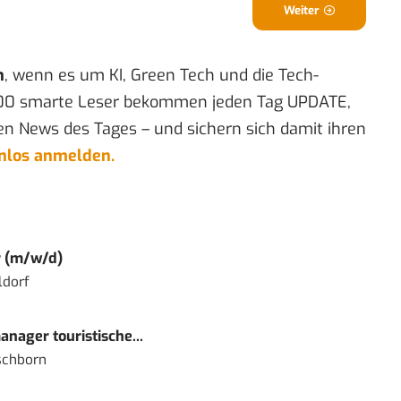
Weiter
n
, wenn es um KI, Green Tech und die Tech-
00 smarte Leser bekommen jeden Tag UPDATE,
en News des Tages – und sichern sich damit ihren
enlos anmelden.
r (m/w/d)
ldorf
nager touristische...
schborn