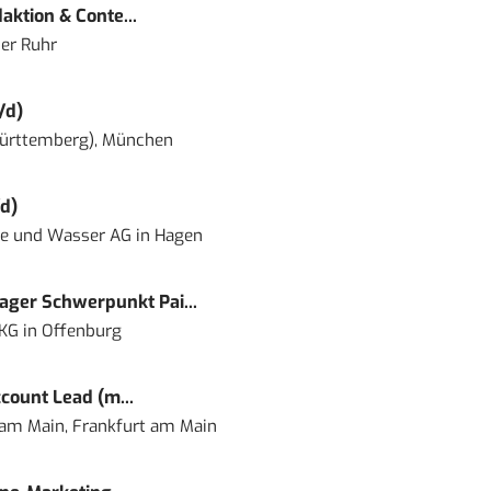
ktion & Conte...
er Ruhr
/d)
ürttemberg), München
d)
ie und Wasser AG
in
Hagen
ger Schwerpunkt Pai...
 KG
in
Offenburg
count Lead (m...
 am Main, Frankfurt am Main