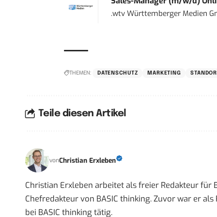
Sales-Manager (m/w/d) Onl
.wtv Württemberger Medien Gm
THEMEN:
DATENSCHUTZ
MARKETING
STANDOR
Teile diesen Artikel
Christian Erxleben
von
Christian Erxleben arbeitet als freier Redakteur für
Chefredakteur von BASIC thinking. Zuvor war er als 
bei BASIC thinking tätig.