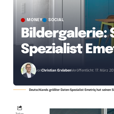
MONEY
SOCIAL
Bildergalerie:
Spezialist Eme
von
Christian Erxleben
Veröffentlicht: 17. März 20
Deutschlands größter Daten-Spezialist Emetriq hat seinen 