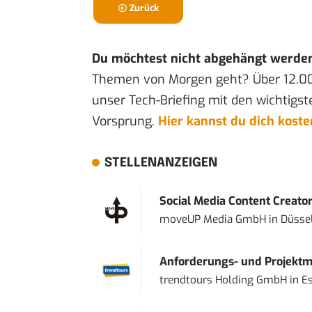
Zurück
Du möchtest nicht abgehängt werde
Themen von Morgen geht? Über 12.0
unser Tech-Briefing mit den wichtigst
Vorsprung.
Hier kannst du dich kost
STELLENANZEIGEN
Social Media Content Creato
moveUP Media GmbH
in
Düsse
Anforderungs- und Projektma
trendtours Holding GmbH
in
E