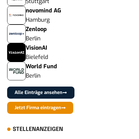
Stuttgart
novomind AG
Hamburg
Zenloop
Berlin
VisionAI
Bielefeld
World Fund
Berlin
Alle Einträge ansehen
Jetzt Firma eintragen
STELLENANZEIGEN