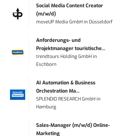
Social Media Content Creator
(m/w/d)
moveUP Media GmbH
in
Düsseldorf
Anforderungs- und
Projektmanager touristische...
trendtours Holding GmbH
in
Eschborn
AI Automation & Business
Orchestration Ma...
SPLENDID RESEARCH GmbH
in
Hamburg
Sales-Manager (m/w/d) Online-
Marketing