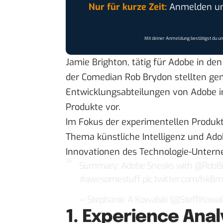
Nur für kurze Zeit:
Anmelden und
Mit deiner Anmeldung bestätigst du u
Jamie Brighton, tätig für Adobe in de
der Comedian Rob Brydon stellten ge
Entwicklungsabteilungen von Adobe i
Produkte vor.
Im Fokus der experimentellen Produk
Thema künstliche Intelligenz und Ado
Innovationen des Technologie-Unter
Summary: Adobe Sneaks with
@RobB
#awesomestuff
pic.twitter.com/hk
— Stephanie A Kowalski (@SteffiKowal
1. Experience Anal