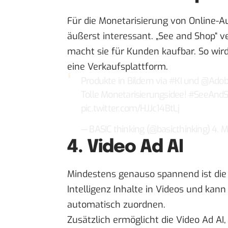
Für die Monetarisierung von Online-Auf
äußerst interessant. „See and Shop“ 
macht sie für Kunden kaufbar. So wir
eine Verkaufsplattform.
Produkte in Bildern via
#KI
und
@Adob
Tolle Monetarisierungsidee!
#SeeAnd
pic.twitter.com/HJJc14BtLj
— BASIC thinking (@basicthinking)
4. M
4. Video Ad AI
Mindestens genauso spannend ist die V
Intelligenz Inhalte in Videos und ka
automatisch zuordnen.
Zusätzlich ermöglicht die Video Ad A