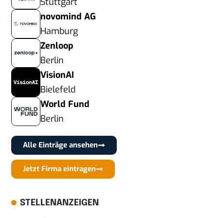
Stuttgart
novomind AG
Hamburg
Zenloop
Berlin
VisionAI
Bielefeld
World Fund
Berlin
Alle Einträge ansehen
Jetzt Firma eintragen
STELLENANZEIGEN