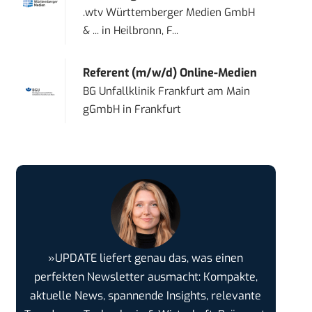
.wtv Württemberger Medien GmbH
& ...
in
Heilbronn, F...
Referent (m/w/d) Online-Medien
BG Unfallklinik Frankfurt am Main
gGmbH
in
Frankfurt
»UPDATE liefert genau das, was einen
perfekten Newsletter ausmacht: Kompakte,
aktuelle News, spannende Insights, relevante