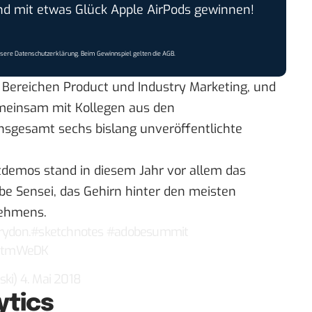
 mit etwas Glück Apple AirPods gewinnen!
nsere
Datenschutzerklärung
. Beim Gewinnspiel gelten die
AGB
.
n Bereichen Product und Industry Marketing, und
meinsam mit Kollegen aus den
nsgesamt sechs bislang unveröffentlichte
tdemos stand in diesem Jahr vor allem das
be Sensei, das Gehirn hinter den meisten
nehmens.
rydon
.
#sketchnotes
#adobesummit
8mtmWeDK
ski)
4. Mai 2018
ytics