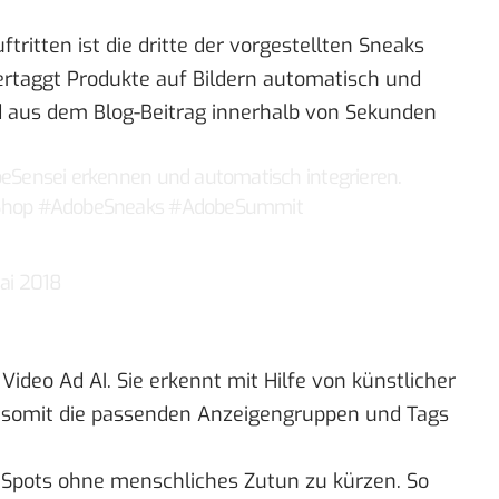
tritten ist die dritte der vorgestellten Sneaks
vertaggt Produkte auf Bildern automatisch und
d aus dem Blog-Beitrag innerhalb von Sekunden
eSensei
erkennen und automatisch integrieren.
Shop
#AdobeSneaks
#AdobeSummit
ai 2018
ideo Ad AI. Sie erkennt mit Hilfe von künstlicher
nn somit die passenden Anzeigengruppen und Tags
I, Spots ohne menschliches Zutun zu kürzen. So