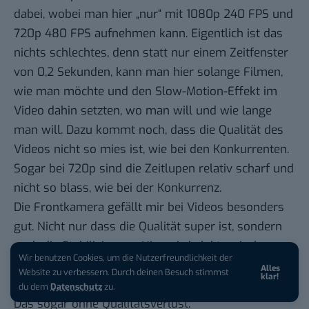
dabei, wobei man hier „nur“ mit 1080p 240 FPS und
720p 480 FPS aufnehmen kann. Eigentlich ist das
nichts schlechtes, denn statt nur einem Zeitfenster
von 0,2 Sekunden, kann man hier solange Filmen,
wie man möchte und den Slow-Motion-Effekt im
Video dahin setzten, wo man will und wie lange
man will. Dazu kommt noch, dass die Qualität des
Videos nicht so mies ist, wie bei den Konkurrenten.
Sogar bei 720p sind die Zeitlupen relativ scharf und
nicht so blass, wie bei der Konkurrenz.
Die Frontkamera gefällt mir bei Videos besonders
gut. Nicht nur dass die Qualität super ist, sondern
auch die Stabilisierung. Hier wird elektronische
Wir benutzen Cookies, um die Nutzerfreundlichkeit der
Bildstabilisierung genutzt, was das Video so wirken
Alles
Website zu verbessern. Durch deinen Besuch stimmst
klar!
lässt, als würde man es mit einem Gimbal filmen.
du dem
Datenschutz
zu.
Das sogar ohne Qualitätsverlust.