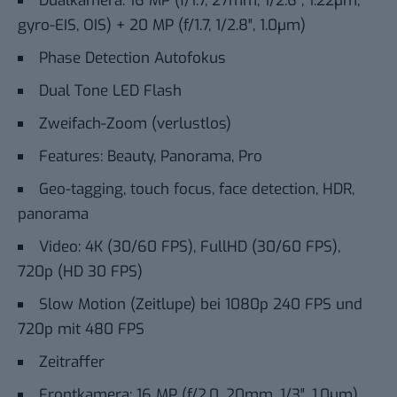
Dualkamera: 16 MP (f/1.7, 27mm, 1/2.6″, 1.22µm,
gyro-EIS, OIS) + 20 MP (f/1.7, 1/2.8″, 1.0µm)
Phase Detection Autofokus
Dual Tone LED Flash
Zweifach-Zoom (verlustlos)
Features: Beauty, Panorama, Pro
Geo-tagging, touch focus, face detection, HDR,
panorama
Video: 4K (30/60 FPS), FullHD (30/60 FPS),
720p (HD 30 FPS)
Slow Motion (Zeitlupe) bei 1080p 240 FPS und
720p mit 480 FPS
Zeitraffer
Frontkamera: 16 MP (f/2.0, 20mm, 1/3″, 1.0µm)