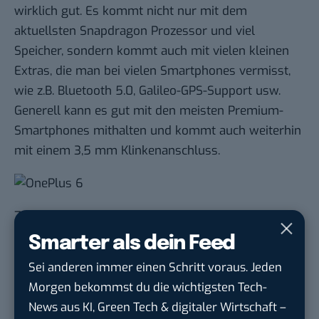
wirklich gut. Es kommt nicht nur mit dem
aktuellsten Snapdragon Prozessor und viel
Speicher, sondern kommt auch mit vielen kleinen
Extras, die man bei vielen Smartphones vermisst,
wie z.B. Bluetooth 5.0, Galileo-GPS-Support usw.
Generell kann es gut mit den meisten Premium-
Smartphones mithalten und kommt auch weiterhin
mit einem 3,5 mm Klinkenanschluss.
Zum Entsperren des OnePlus 6 haben wir einen
Fingerprintsensor auf der Rückseite, sodass wir
Smarter als dein Feed
vorne viel Platz haben. Dieser ist mit 0,2 Sekunden
Sei anderen immer einen Schritt voraus. Jeden
Entsperrzeit super schnell und zuverlässig. Wer das
Morgen bekommst du die wichtigsten Tech-
Gerät von vorne entsperren will, kann dies mit der
News aus KI, Green Tech & digitaler Wirtschaft –
Gesichtserkennung über den Kamerasensor