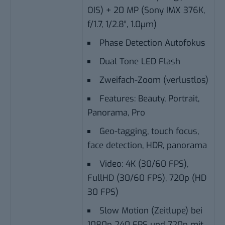
OIS) + 20 MP (Sony IMX 376K,
f/1.7, 1/2.8″, 1.0µm)
Phase Detection Autofokus
Dual Tone LED Flash
Zweifach-Zoom (verlustlos)
Features: Beauty, Portrait,
Panorama, Pro
Geo-tagging, touch focus,
face detection, HDR, panorama
Video: 4K (30/60 FPS),
FullHD (30/60 FPS), 720p (HD
30 FPS)
Slow Motion (Zeitlupe) bei
1080p 240 FPS und 720p mit