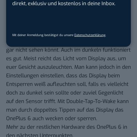
direkt, exklusiv und kostenlos in deine Inbox.
machen. Hier wird das OnePlus 6 in dem Moment
entsperrt, wo Ihr die Power-Taste betätigt. 0,4
Sekunden soll es genau betragen. Falls euch das zu
schnell ist, könnt Ihr das Wischen zum Entsperren
Mit deiner Anmeldung bestätigst du unsere
Datenschutzerklärung
.
davor aktivieren, da ihr sonst den Sperrbildschirm
gar nicht sehen könnt. Auch im dunkeln funktioniert
es gut. Meist reicht das Licht vom Display aus, um
euer Gesicht auszuleuchten. Man kann jedoch in den
Einstellungen einstellen, dass das Display beim
Entsperren weiß aufleuchten soll, falls es vielleicht
doch zu dunkel sein sollte oder zuviel Gegenlicht
auf den Sensor trifft. Mit Double-Tap-To-Wake kann
man durch doppeltes Tippen auf das Display das
OnePlus 6 auch wecken oder sperren.
Mehr zu der restlichen Hardware des OnePlus 6 in
den nächsten Unterpunkten.