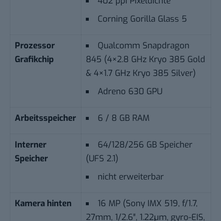
402 ppi Pixeldichte
Corning Gorilla Glass 5
Prozessor
Qualcomm Snapdragon
Grafikchip
845 (4×2.8 GHz Kryo 385 Gold
& 4×1.7 GHz Kryo 385 Silver)
Adreno 630 GPU
Arbeitsspeicher
6 / 8 GB RAM
Interner
64/128/256 GB Speicher
Speicher
(UFS 2.1)
nicht
erweiterbar
Kamera hinten
16 MP (Sony IMX 519, f/1.7,
27mm, 1/2.6″, 1.22µm, gyro-EIS,