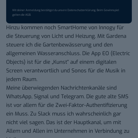
Mit deiner Anmeldung bestätigst du unsere
Datenschutzerklärung
. Beim Gewinnspiel
gelten die
AGB
.
Hinzu kommen noch
SmartHome von Innogy
für
die Steuerung von Licht und Heizung. Mit
Gardena
steuere ich die Gartenbewässerung und den
allgemeinen Wasseranschluss. Die App
EO
(Electric
Objects) ist für die „Kunst“ auf einem digitalen
Screen verantwortlich und
Sonos
für die Musik in
jedem Raum.
Meine überwiegenden Nachrichtenkanäle sind
WhatsApp
,
Signal
und
Telegram
. Die gute alte SMS
ist vor allem für die Zwei-Faktor-Authentifizierung
ein Muss. Zu
Slack
muss ich wahrscheinlich gar
nicht viel sagen. Das ist der Hauptkanal, um mit
Allem und Allen im Unternehmen in Verbindung zu