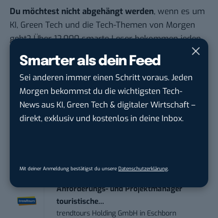
Du möchtest nicht abgehängt werden
, wenn es um
KI, Green Tech und die Tech-Themen von Morgen
geht? Über 12.000 smarte Leser bekommen jeden
Tag UPDATE, unser Tech-Briefing mit den
Smarter als dein Feed
wichtigsten News des Tages – und sichern sich
Sei anderen immer einen Schritt voraus. Jeden
damit ihren Vorsprung.
Hier kannst du dich
Morgen bekommst du die wichtigsten Tech-
kostenlos anmelden.
News aus KI, Green Tech & digitaler Wirtschaft –
direkt, exklusiv und kostenlos in deine Inbox.
STELLENANZEIGEN
Social Media Content Creator (m/w/d)
moveUP Media GmbH
in
Düsseldorf
Mit deiner Anmeldung bestätigst du unsere
Datenschutzerklärung
.
Anforderungs- und Projektmanager
touristische...
trendtours Holding GmbH
in
Eschborn