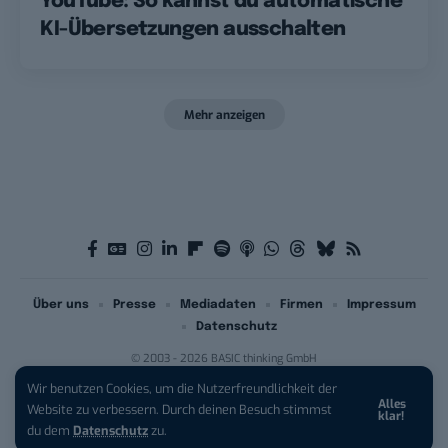
YouTube: So kannst du automatische
KI-Übersetzungen ausschalten
Mehr anzeigen
Über uns
Presse
Mediadaten
Firmen
Impressum
Datenschutz
© 2003 - 2026 BASIC thinking GmbH
Wir benutzen Cookies, um die Nutzerfreundlichkeit der
Alles
iPhone 17 Pro sichern:
Für 1 € +
Website zu verbessern. Durch deinen Besuch stimmst
klar!
200 € Hardware-Bonus!
du dem
Datenschutz
zu.