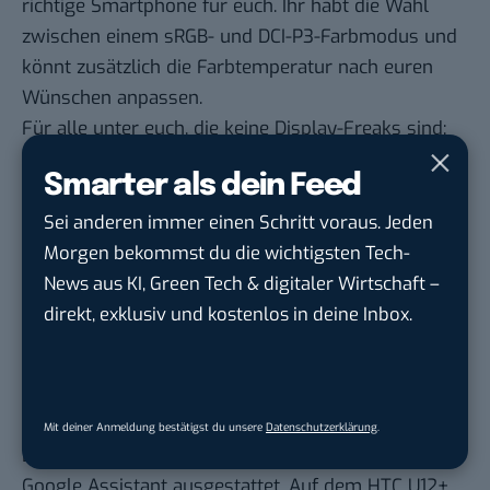
richtige Smartphone für euch. Ihr habt die Wahl
zwischen einem sRGB- und DCI-P3-Farbmodus und
könnt zusätzlich die Farbtemperatur nach euren
Wünschen anpassen.
Für alle unter euch, die keine Display-Freaks sind:
sRGB ist der am weitesten Verbreitete
Smarter als dein Feed
Farbstandard, der von den meisten Monitoren und
Druckern verwendet wird. DCI-P3 ist dagegen ein
Sei anderen immer einen Schritt voraus. Jeden
Kino-Standard und ist deshalb besonders
Morgen bekommst du die wichtigsten Tech-
farbenfroh.
News aus KI, Green Tech & digitaler Wirtschaft –
Ihr findet diese Optionen in den Erweiterten
direkt, exklusiv und kostenlos in deine Inbox.
Einstellungen > Display. Seht nach, welche
Einstellung in euren Augen besser aussieht.
So verwendet ihr Alexa
Mit deiner Anmeldung bestätigst du unsere
Datenschutzerklärung
.
Die meisten Android-Smartphones sind mit dem
Google Assistant ausgestattet. Auf dem HTC U12+