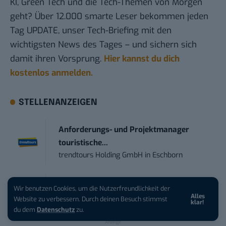
KI, Green Tech und die Tech-Themen von Morgen
geht? Über 12.000 smarte Leser bekommen jeden
Tag UPDATE, unser Tech-Briefing mit den
wichtigsten News des Tages – und sichern sich
damit ihren Vorsprung.
Hier kannst du dich
kostenlos anmelden.
STELLENANZEIGEN
Anforderungs- und Projektmanager
touristische...
trendtours Holding GmbH
in
Eschborn
Art Director – UX Design / Adobe CC /
Wir benutzen Cookies, um die Nutzerfreundlichkeit der
Alles
iPhone 17 Pro sichern:
Für 1 € +
P...
Website zu verbessern. Durch deinen Besuch stimmst
klar!
200 € Hardware-Bonus!
du dem
Datenschutz
zu.
meap GmbH
in
Witten
Anzeige