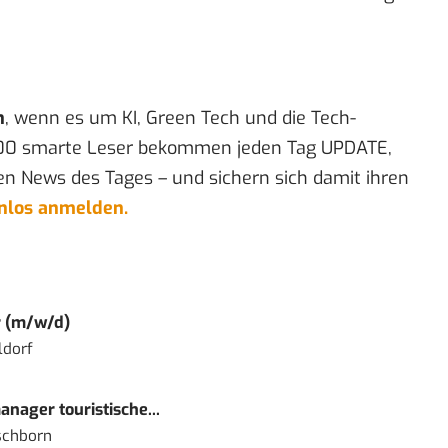
n
, wenn es um KI, Green Tech und die Tech-
00 smarte Leser bekommen jeden Tag UPDATE,
en News des Tages – und sichern sich damit ihren
enlos anmelden.
r (m/w/d)
ldorf
nager touristische...
schborn