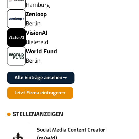
Hamburg
Zenloop
Berlin
VisionAI
Bielefeld
World Fund
Berlin
Alle Einträge ansehen
Jetzt Firma eintragen
STELLENANZEIGEN
Social Media Content Creator
(m/w/d)