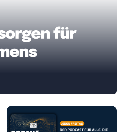
 sorgen für
umens