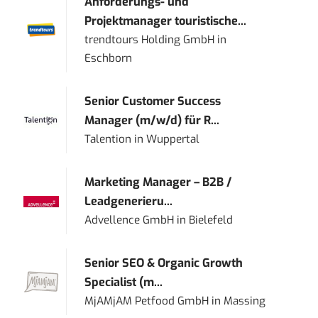
Anforderungs- und
Projektmanager touristische...
trendtours Holding GmbH
in
Eschborn
Senior Customer Success
Manager (m/w/d) für R...
Talention
in
Wuppertal
Marketing Manager – B2B /
Leadgenerieru...
Advellence GmbH
in
Bielefeld
Senior SEO & Organic Growth
Specialist (m...
MjAMjAM Petfood GmbH
in
Massing