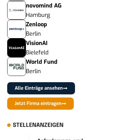
novomind AG
Hamburg
Zenloop
Berlin
VisionAI
Bielefeld
World Fund
Berlin
Alle Einträge ansehen
Jetzt Firma eintragen
STELLENANZEIGEN