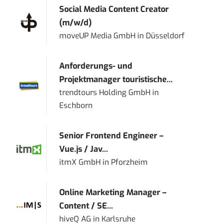
Social Media Content Creator
(m/w/d)
moveUP Media GmbH
in
Düsseldorf
Anforderungs- und
Projektmanager touristische...
trendtours Holding GmbH
in
Eschborn
Senior Frontend Engineer –
Vue.js / Jav...
itmX GmbH
in
Pforzheim
Online Marketing Manager –
Content / SE...
hiveQ AG
in
Karlsruhe