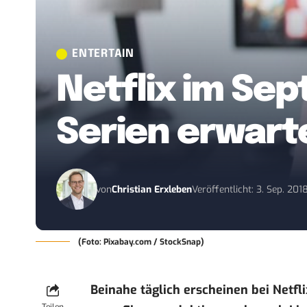
ENTERTAIN
Netflix im Se
Serien erwart
von
Christian Erxleben
Veröffentlicht: 3. Sep. 201
(Foto: Pixabay.com / StockSnap)
Beinahe täglich erscheinen bei Netfl