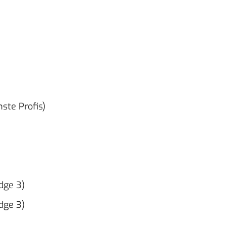
)
ste Profis)
dge 3)
dge 3)