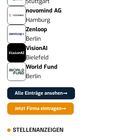
Stuttgart
novomind AG
Hamburg
Zenloop
Berlin
VisionAI
Bielefeld
World Fund
Berlin
Alle Einträge ansehen
Jetzt Firma eintragen
STELLENANZEIGEN