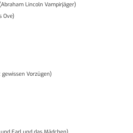
(Abraham Lincoln Vampirjäger)
s Ove)
t gewissen Vorzügen)
h und Earl und das Mädchen)