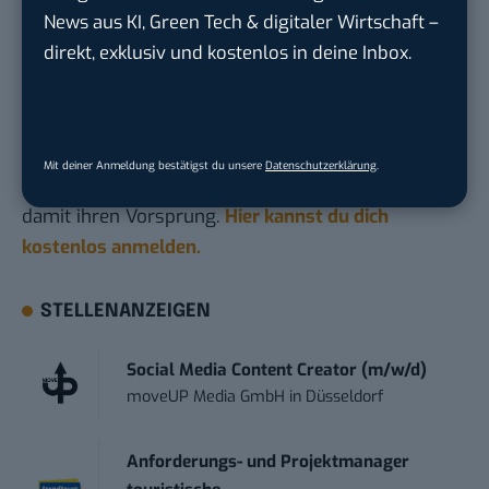
News aus KI, Green Tech & digitaler Wirtschaft –
direkt, exklusiv und kostenlos in deine Inbox.
Du möchtest nicht abgehängt werden
, wenn es um
KI, Green Tech und die Tech-Themen von Morgen
geht? Über 12.000 smarte Leser bekommen jeden
Tag UPDATE, unser Tech-Briefing mit den
Mit deiner Anmeldung bestätigst du unsere
Datenschutzerklärung
.
wichtigsten News des Tages – und sichern sich
damit ihren Vorsprung.
Hier kannst du dich
kostenlos anmelden.
STELLENANZEIGEN
Social Media Content Creator (m/w/d)
moveUP Media GmbH
in
Düsseldorf
Anforderungs- und Projektmanager