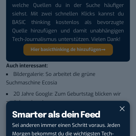
welche Quellen du in der Suche häufiger
siehst. Mit zwei schnellen Klicks kannst du
BASIC thinking kostenlos als bevorzugte
Quelle hinzufügen und damit unabhängigen
Tech-Journalismus unterstützen. Vielen Dank!
Hier basicthinking.de hinzufügen
Auch interessant:
Bildergalerie: So arbeitet die grüne
Suchmaschine Ecosia
20 Jahre Google: Zum Geburtstag blicken wir
zurück und nach vorn
Bildergalerie: Rundgang über den Google
Smarter als dein Feed
Campus in Mountain View
Sei anderen immer einen Schritt voraus. Jeden
Das sind die 15 Top-Start-ups aus Deutschland
Morgen bekommst du die wichtigsten Tech-