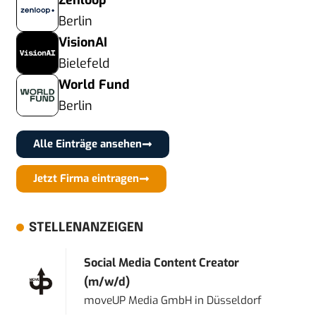
Zenloop
Berlin
VisionAI
Bielefeld
World Fund
Berlin
Alle Einträge ansehen
Jetzt Firma eintragen
STELLENANZEIGEN
Social Media Content Creator
(m/w/d)
moveUP Media GmbH
in
Düsseldorf