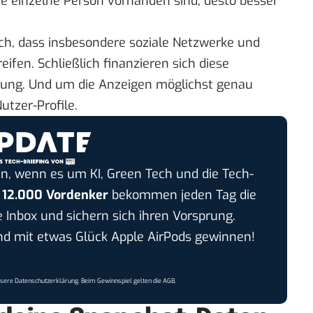
ne einzelne Person vorhanden sind, desto besser
ich, dass insbesondere soziale Netzwerke und
ifen. Schließlich finanzieren sich diese
bung. Und um die Anzeigen möglichst genau
utzer-Profile.
n, wenn es um KI, Green Tech und die Tech-
r
12.000 Vordenker
bekommen jeden Tag die
e Inbox und sichern sich ihren Vorsprung.
 mit etwas Glück Apple AirPods gewinnen!
nsere
Datenschutzerklärung
. Beim Gewinnspiel gelten die
AGB
.