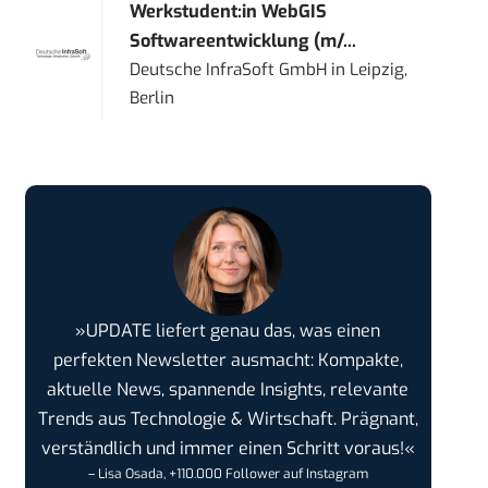
Werkstudent:in WebGIS
Softwareentwicklung (m/...
Deutsche InfraSoft GmbH
in
Leipzig,
Berlin
»UPDATE liefert genau das, was einen
perfekten Newsletter ausmacht: Kompakte,
aktuelle News, spannende Insights, relevante
Trends aus Technologie & Wirtschaft. Prägnant,
verständlich und immer einen Schritt voraus!«
– Lisa Osada, +110.000 Follower auf Instagram