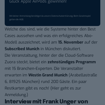
Glück Apple AirPods gewinnen!
Mit deiner Anmeldung bestätigst du unsere
Datenschutzerklärung
. Beim Gewinnspiel
gelten die
AGB
.
Welche das sind, wie die Systeme hinter den Best
Cases aussehen und was ein erfolgreiches Abo-
Modell auszeichnet, wird am
15. November
auf der
Subscribed Munich
in München diskutiert.
Die Veranstaltung, hinter der die Cloud-Software
Zuora
steckt, bietet ein
zehnstündiges Programm
mit 15 Branchen-Experten. Die Veranstalter
erwarten im
Westin Grand Munich
(Arabellastraße
6, 81925 München) rund 200 Gäste. Ein paar
Restkarten gibt es noch! (
Hier geht es zur
Anmeldung.
)
Interview mit Frank Unger von