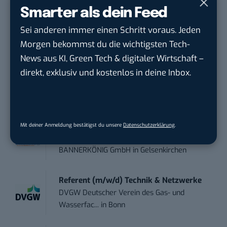
Smarter als dein Feed
STELLENANZEIGEN
Sei anderen immer einen Schritt voraus. Jeden
Social Media Content Creator (m/w/d)
Morgen bekommst du die wichtigsten Tech-
moveUP Media GmbH
in
Düsseldorf
News aus KI, Green Tech & digitaler Wirtschaft –
direkt, exklusiv und kostenlos in deine Inbox.
Anforderungs- und Projektmanager
touristische...
trendtours Holding GmbH
in
Eschborn
Mit deiner Anmeldung bestätigst du unsere
Datenschutzerklärung
.
Social Media Manager (m/w/d)
BANNERKÖNIG GmbH
in
Gelsenkirchen
Referent (m/w/d) Technik & Netzwerke
DVGW Deutscher Verein des Gas- und
Wasserfac...
in
Bonn