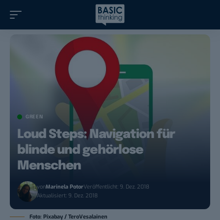
GREEN
Loud Steps: Navigation für
blinde und gehörlose
Menschen
von
Marinela Potor
Veröffentlicht: 9. Dez. 2018
Aktualisiert: 9. Dez. 2018
Foto: Pixabay / TeroVesalainen