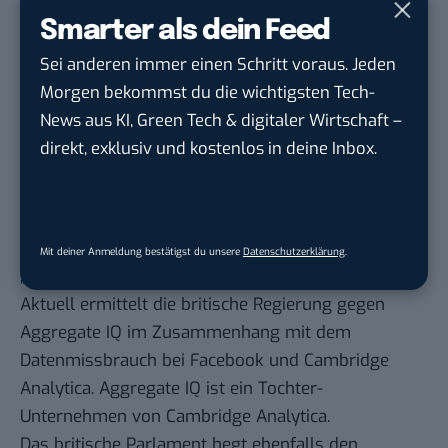
Nutze.
Smarter als dein Feed
Ein anderes Problem scheint es jedoch
möglicherweise mit dem Datenschutz solcher Apps
Sei anderen immer einen Schritt voraus. Jeden
zu geben.
Morgen bekommst du die wichtigsten Tech-
Möglicher Datenmissbrauch: auch
News aus KI, Green Tech & digitaler Wirtschaft –
deutsche Nutzer betroffen?
direkt, exklusiv und kostenlos in deine Inbox.
Wie die New York Times
berichtet
, hat Aggregate
IQ, ein politisches Tech-Unternehmen aus Kanada,
U-Campaign für die Entwicklung der Brexit-App
Mit deiner Anmeldung bestätigst du unsere
Datenschutzerklärung
.
„Vote Leave“ bezahlt.
Aktuell ermittelt die britische Regierung gegen
Aggregate IQ im Zusammenhang mit dem
Datenmissbrauch bei
Facebook und Cambridge
Analytica
. Aggregate IQ ist ein Tochter-
Unternehmen von Cambridge Analytica.
Das britische Parlament hegt ebenfalls den