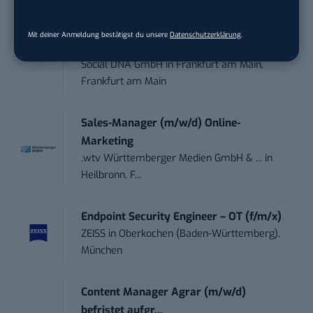
Social Media Consultant & Account Lead
Mit deiner Anmeldung bestätigst du unsere
Datenschutzerklärung
.
(m...
Social DNA GmbH
in
Frankfurt am Main,
Frankfurt am Main
Sales-Manager (m/w/d) Online-
Marketing
.wtv Württemberger Medien GmbH & ...
in
Heilbronn, F...
Endpoint Security Engineer – OT (f/m/x)
ZEISS
in
Oberkochen (Baden-Württemberg),
München
Content Manager Agrar (m/w/d)
befristet aufgr...