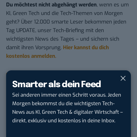
Du möchtest nicht abgehängt werden
, wenn es um
KI, Green Tech und die Tech-Themen von Morgen
geht? Über 12.000 smarte Leser bekommen jeden
Tag UPDATE, unser Tech-Briefing mit den
wichtigsten News des Tages – und sichern sich
damit ihren Vorsprung.
Hier kannst du dich
kostenlos anmelden.
STELLENANZEIGEN
Smarter als dein Feed
Social Media Content Creator (m/w/d)
Sei anderen immer einen Schritt voraus. Jeden
moveUP Media GmbH
in
Düsseldorf
Morgen bekommst du die wichtigsten Tech-
News aus KI, Green Tech & digitaler Wirtschaft –
Anforderungs- und Projektmanager
direkt, exklusiv und kostenlos in deine Inbox.
touristische...
trendtours Holding GmbH
in
Eschborn