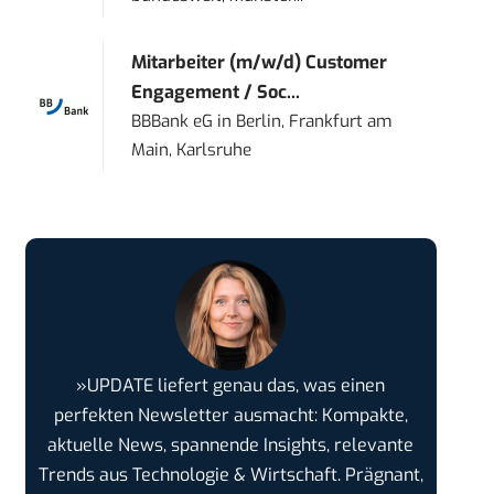
Mitarbeiter (m/w/d) Customer
Engagement / Soc...
BBBank eG
in
Berlin, Frankfurt am
Main, Karlsruhe
»UPDATE liefert genau das, was einen
perfekten Newsletter ausmacht: Kompakte,
aktuelle News, spannende Insights, relevante
Trends aus Technologie & Wirtschaft. Prägnant,