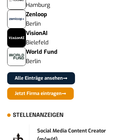
Hamburg
Zenloop
Berlin
VisionAI
Bielefeld
World Fund
Berlin
Alle Einträge ansehen
Jetzt Firma eintragen
STELLENANZEIGEN
Social Media Content Creator
(m/w/d)