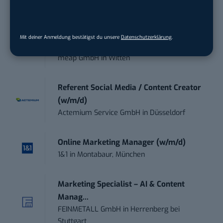
in
Bochum
Art Director – UX Design / Adobe CC /
Mit deiner Anmeldung bestätigst du unsere
Datenschutzerklärung
.
P...
meap GmbH
in
Witten
Referent Social Media / Content Creator
(w/m/d)
Actemium Service GmbH
in
Düsseldorf
Online Marketing Manager (w/m/d)
1&1
in
Montabaur, München
Marketing Specialist – AI & Content
Manag...
FEINMETALL GmbH
in
Herrenberg bei
Stuttgart