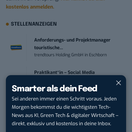
kostenlos anmelden.
STELLENANZEIGEN
Anforderungs- und Projektmanager
touristische...
trendtours Holding GmbH
in
Eschborn
Praktikant*in – Social Media
Management...
Garados Swimwear – MWN Holding GmbH
in
Smarter als dein Feed
Düsseldorf
Sei anderen immer einen Schritt voraus. Jeden
Morgen bekommst du die wichtigsten Tech-
Community Manager:in Open Source
News aus KI, Green Tech & digitaler Wirtschaft –
(w/m/d)
direkt, exklusiv und kostenlos in deine Inbox.
Zentrum für Digitale Souveränität der Öffe...