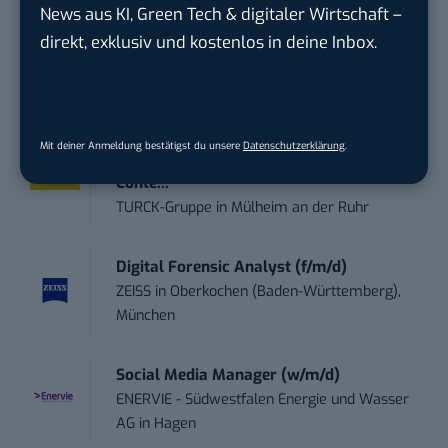
News aus KI, Green Tech & digitaler Wirtschaft –
direkt, exklusiv und kostenlos in deine Inbox.
Social Media – / Channel – Lead (...
EDEKA Südwest Stiftung & Co. KG
in
Offenburg
Mit deiner Anmeldung bestätigst du unsere
Datenschutzerklärung
.
Volontär (m/w/d) Online-Redaktion &
Conte...
TURCK-Gruppe
in
Mülheim an der Ruhr
Digital Forensic Analyst (f/m/d)
ZEISS
in
Oberkochen (Baden-Württemberg),
München
Social Media Manager (w/m/d)
ENERVIE - Südwestfalen Energie und Wasser
AG
in
Hagen