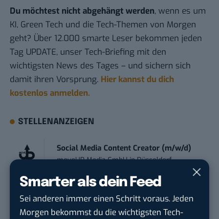
Du möchtest nicht abgehängt werden
, wenn es um
KI, Green Tech und die Tech-Themen von Morgen
geht? Über 12.000 smarte Leser bekommen jeden
Tag UPDATE, unser Tech-Briefing mit den
wichtigsten News des Tages – und sichern sich
damit ihren Vorsprung.
Hier kannst du dich
kostenlos anmelden.
STELLENANZEIGEN
Social Media Content Creator (m/w/d)
moveUP Media GmbH
in
Düsseldorf
Smarter als dein Feed
Anforderungs- und Projektmanager
Sei anderen immer einen Schritt voraus. Jeden
touristische...
Morgen bekommst du die wichtigsten Tech-
trendtours Holding GmbH
in
Eschborn