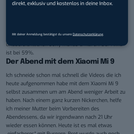
Bis 19 Uhr sitze ich noch im Garten, wo ich das
direkt, exklusiv und kostenlos in deine Inbox.
Smartphone mit der Kamera verbunden habe um
die Steuermöglichkeiten aus der Entfernung testen
zu können, da ich dafür noch keine Zeit hatte. Dabei
Mit deiner Anmeldung bestätigst du unsere
Datenschutzerklärung
.
schaue ich noch einige Youtube-Videos, die mir die
unübersichtlichen Sony-Menüs erklären. Der Akku
ist bei 59%.
Der Abend mit dem Xiaomi Mi 9
Ich schneide schon mal schnell die Videos die ich
heute aufgenommen habe mit dem Xiaomi Mi 9
selbst zusammen um am Abend weniger Arbeit zu
haben. Nach einem ganz kurzen Nickerchen, helfe
ich meiner Mutter beim Vorbereiten des
Abendessens, da wir irgendwann nach 21 Uhr
wieder essen können. Heute ist es mal etwas
„einfacheres“ mit Burgern. Brot wurde auch noch