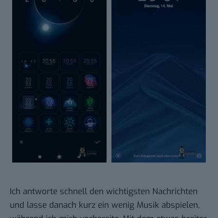
Ich antworte schnell den wichtigsten Nachrichten
und lasse danach kurz ein wenig Musik abspielen,