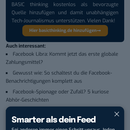
BASIC thinking kostenlos als bevorzugte
Quelle hinzufügen und damit unabhängigen
Tech-Journalismus unterstützen. Vielen Dank!
Hier basicthinking.de hinzufügen
Auch interessant:
Facebook Libra: Kommt jetzt das erste globale
Zahlungsmittel?
Gewusst wie: So schaltest du die Facebook-
Benachrichtigungen komplett aus
Facebook-Spionage oder Zufall? 5 kuriose
Abhör-Geschichten
Mit diesen 7 Tipps baust du dir eine erfolgreiche
Facebook-Gruppe
Smarter als dein Feed
Sei anderen immer einen Schritt voraus. Jeden