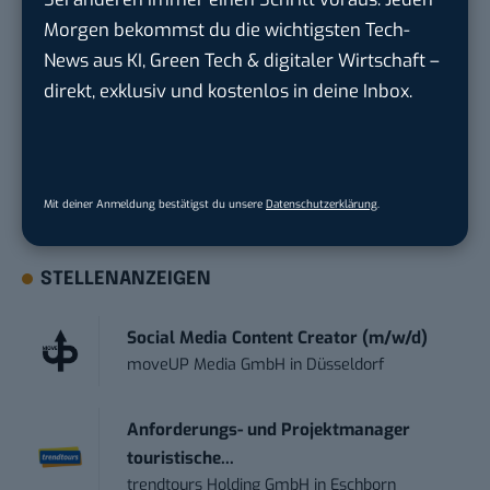
Morgen bekommst du die wichtigsten Tech-
Du möchtest nicht abgehängt werden
, wenn es um
News aus KI, Green Tech & digitaler Wirtschaft –
KI, Green Tech und die Tech-Themen von Morgen
direkt, exklusiv und kostenlos in deine Inbox.
geht? Über 12.000 smarte Leser bekommen jeden
Tag UPDATE, unser Tech-Briefing mit den
wichtigsten News des Tages – und sichern sich
damit ihren Vorsprung.
Hier kannst du dich
Mit deiner Anmeldung bestätigst du unsere
Datenschutzerklärung
.
kostenlos anmelden.
STELLENANZEIGEN
Social Media Content Creator (m/w/d)
moveUP Media GmbH
in
Düsseldorf
Anforderungs- und Projektmanager
touristische...
trendtours Holding GmbH
in
Eschborn