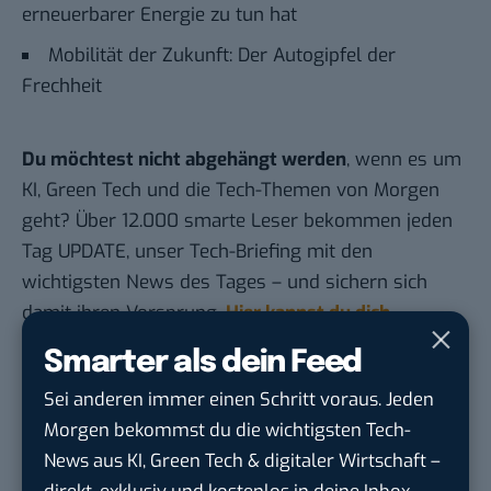
erneuerbarer Energie zu tun hat
Mobilität der Zukunft: Der Autogipfel der
Frechheit
Du möchtest nicht abgehängt werden
, wenn es um
KI, Green Tech und die Tech-Themen von Morgen
geht? Über 12.000 smarte Leser bekommen jeden
Tag UPDATE, unser Tech-Briefing mit den
wichtigsten News des Tages – und sichern sich
damit ihren Vorsprung.
Hier kannst du dich
kostenlos anmelden.
Smarter als dein Feed
Sei anderen immer einen Schritt voraus. Jeden
STELLENANZEIGEN
Morgen bekommst du die wichtigsten Tech-
News aus KI, Green Tech & digitaler Wirtschaft –
Social Media Content Creator (m/w/d)