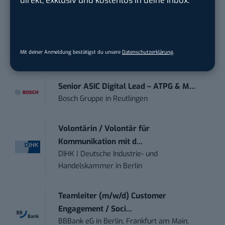
direkt, exklusiv und kostenlos in deine Inbox.
moveUP Media GmbH
in
Düsseldorf
Anforderungs- und Projektmanager
touristische...
Mit deiner Anmeldung bestätigst du unsere
Datenschutzerklärung
.
trendtours Holding GmbH
in
Eschborn
Senior ASIC Digital Lead – ATPG & M...
Bosch Gruppe
in
Reutlingen
Volontärin / Volontär für
Kommunikation mit d...
DIHK | Deutsche Industrie- und
Handelskammer
in
Berlin
Teamleiter (m/w/d) Customer
Engagement / Soci...
BBBank eG
in
Berlin, Frankfurt am Main,