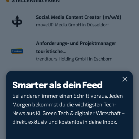
STELLENANZEIGEN
Social Media Content Creator (m/w/d)
moveUP Media GmbH
in
Düsseldorf
Anforderungs- und Projektmanager
touristische...
trendtours Holding GmbH
in
Eschborn
IT Sales & Online Marketing Manager
Smarter als dein Feed
(m/w/...
Instaffo GmbH
in
Karlsruhe
Sei anderen immer einen Schritt voraus. Jeden
Morgen bekommst du die wichtigsten Tech-
Marketing Manager – Content
News aus KI, Green Tech & digitaler Wirtschaft –
Marketing /...
direkt, exklusiv und kostenlos in deine Inbox.
Acura Fachklinik GmbH
in
Albstadt