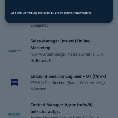
Content Marketing Specialist Product &
Te...
Mit deiner Anmeldung bestätigst du unsere
Datenschutzerklärung
.
Ferdinand Bilstein GmbH & Co. KG
in
Ennepetal
Sales-Manager (m/w/d) Online-
Marketing
.wtv Württemberger Medien GmbH & ...
in
Heilbronn, F...
Endpoint Security Engineer – OT (f/m/x)
ZEISS
in
Oberkochen (Baden-Württemberg),
München
Content Manager Agrar (m/w/d)
befristet aufgr...