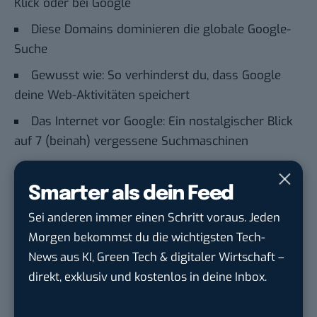
Klick oder bei Google
Diese Domains dominieren die globale Google-
Suche
Gewusst wie: So verhinderst du, dass Google
deine Web-Aktivitäten speichert
Das Internet vor Google: Ein nostalgischer Blick
auf 7 (beinah) vergessene Suchmaschinen
Du möchtest nicht abgehängt werden
, wenn es um
Smarter als dein Feed
KI, Green Tech und die Tech-Themen von Morgen
Sei anderen immer einen Schritt voraus. Jeden
geht? Über 12.000 smarte Leser bekommen jeden
Morgen bekommst du die wichtigsten Tech-
Tag UPDATE, unser Tech-Briefing mit den
News aus KI, Green Tech & digitaler Wirtschaft –
wichtigsten News des Tages – und sichern sich
direkt, exklusiv und kostenlos in deine Inbox.
damit ihren Vorsprung.
Hier kannst du dich
kostenlos anmelden.