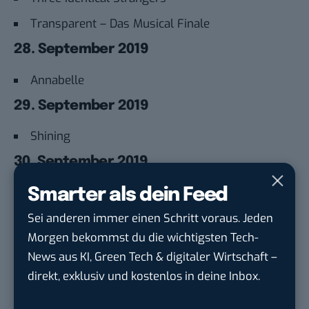
Transparent – Das Musical Finale
28. September 2019
Annabelle
29. September 2019
Shining
30. September 2019
Bumblebee
Smarter als dein Feed
Gremlins – Kleine Monster
Sei anderen immer einen Schritt voraus. Jeden
Morgen bekommst du die wichtigsten Tech-
Shooter (Staffel 2)
News aus KI, Green Tech & digitaler Wirtschaft –
Auch interessant:
direkt, exklusiv und kostenlos in deine Inbox.
10 Unternehmen, von denen du nicht gedacht
hättest, dass sie zu Amazon gehören