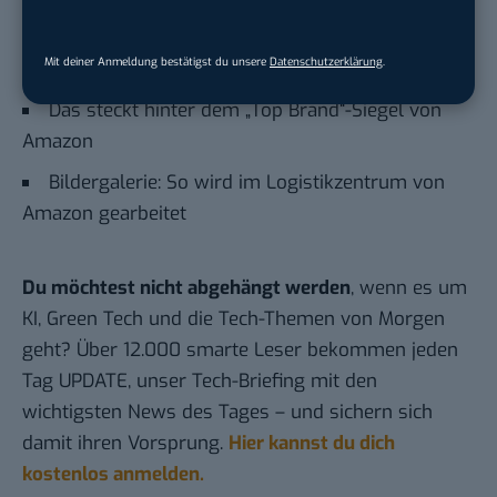
Amazon lässt sich auf Twitter von eigenen
Mit deiner Anmeldung bestätigst du unsere
Datenschutzerklärung
.
Mitarbeitern mit Lob überschütten
Das steckt hinter dem „Top Brand“-Siegel von
Amazon
Bildergalerie: So wird im Logistikzentrum von
Amazon gearbeitet
Du möchtest nicht abgehängt werden
, wenn es um
KI, Green Tech und die Tech-Themen von Morgen
geht? Über 12.000 smarte Leser bekommen jeden
Tag UPDATE, unser Tech-Briefing mit den
wichtigsten News des Tages – und sichern sich
damit ihren Vorsprung.
Hier kannst du dich
kostenlos anmelden.