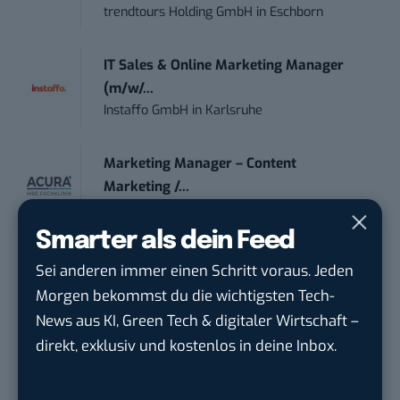
trendtours Holding GmbH
in
Eschborn
IT Sales & Online Marketing Manager
(m/w/...
Instaffo GmbH
in
Karlsruhe
Marketing Manager – Content
Marketing /...
Acura Fachklinik GmbH
in
Albstadt
Smarter als dein Feed
Content Marketing Specialist Product &
Sei anderen immer einen Schritt voraus. Jeden
Te...
Morgen bekommst du die wichtigsten Tech-
Ferdinand Bilstein GmbH & Co. KG
in
News aus KI, Green Tech & digitaler Wirtschaft –
Ennepetal
direkt, exklusiv und kostenlos in deine Inbox.
Social Media Manager / Content Creator