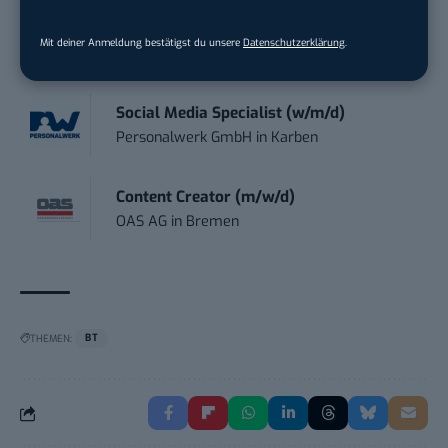
(m/w/d)
Dr. Meyer & Meyer-Peteaux New Media
Mit deiner Anmeldung bestätigst du unsere
Datenschutzerklärung
.
Compa...
in
Rastede
Social Media Specialist (w/m/d)
Personalwerk GmbH
in
Karben
Content Creator (m/w/d)
OAS AG
in
Bremen
THEMEN:
BT