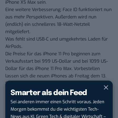
iPhone XS Max sein.
Eine weitere Verbesserung: Face ID funktioniert nun
aus mehr Perspektiven. Außerdem wird nun
(endlich) ein schnelleres 18-Watt-Netzteil
mitgeliefert.
Was fehlt sind USB-C und umgekehrtes Laden für
AirPods.
Die Preise für das iPhone 11 Pro beginnen zum
Verkaufsstart bei 999 US-Dollar und bei 1099 US-
Dollar für das iPhone 11 Pro Max. Vorbestellen
lassen sich die neuen iPhones ab Freitag dem 13.
September um 14 Uhr, Liefertermin ist der 20.
September.
Smarter als dein Feed
Sei anderen immer einen Schritt voraus. Jeden
Du möchtest nicht abgehängt werden
, wenn es um
Morgen bekommst du die wichtigsten Tech-
KI, Green Tech und die Tech-Themen von Morgen
News aus KI, Green Tech & digitaler Wirtschaft –