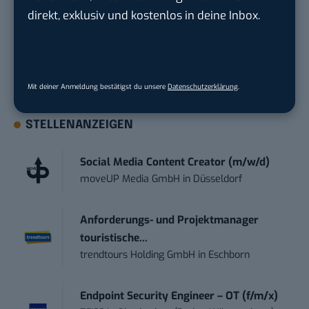
geht? Über 12.000 smarte Leser bekommen jeden
direkt, exklusiv und kostenlos in deine Inbox.
Tag UPDATE, unser Tech-Briefing mit den
wichtigsten News des Tages – und sichern sich
damit ihren Vorsprung.
Hier kannst du dich
kostenlos anmelden.
Mit deiner Anmeldung bestätigst du unsere
Datenschutzerklärung
.
STELLENANZEIGEN
Social Media Content Creator (m/w/d)
moveUP Media GmbH
in
Düsseldorf
Anforderungs- und Projektmanager
touristische...
trendtours Holding GmbH
in
Eschborn
Endpoint Security Engineer – OT (f/m/x)