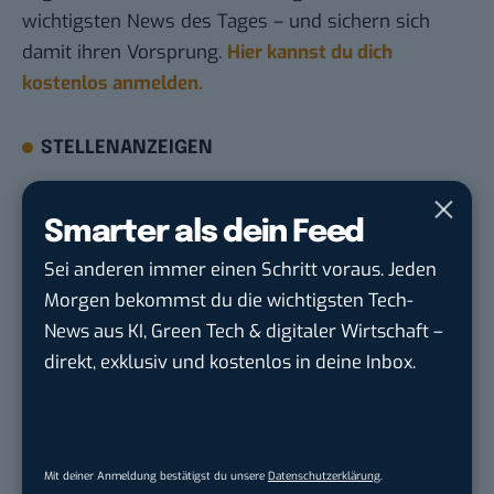
wichtigsten News des Tages – und sichern sich
damit ihren Vorsprung.
Hier kannst du dich
kostenlos anmelden.
STELLENANZEIGEN
Social Media Content Creator (m/w/d)
Smarter als dein Feed
moveUP Media GmbH
in
Düsseldorf
Sei anderen immer einen Schritt voraus. Jeden
Morgen bekommst du die wichtigsten Tech-
Anforderungs- und Projektmanager
touristische...
News aus KI, Green Tech & digitaler Wirtschaft –
trendtours Holding GmbH
in
Eschborn
direkt, exklusiv und kostenlos in deine Inbox.
IT Sales & Online Marketing Manager
(m/w/...
Instaffo GmbH
in
Karlsruhe
Mit deiner Anmeldung bestätigst du unsere
Datenschutzerklärung
.