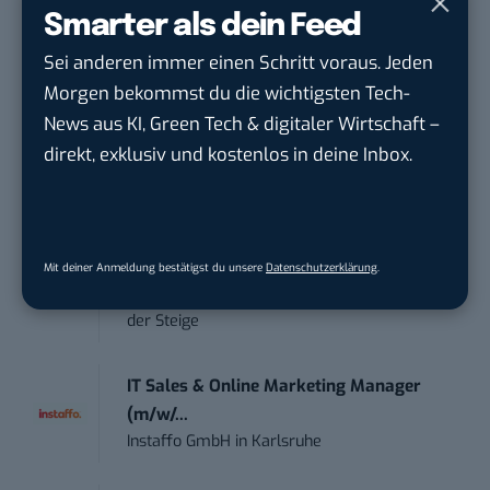
Smarter als dein Feed
Social Media Content Creator (m/w/d)
moveUP Media GmbH
in
Düsseldorf
Sei anderen immer einen Schritt voraus. Jeden
Morgen bekommst du die wichtigsten Tech-
Anforderungs- und Projektmanager
News aus KI, Green Tech & digitaler Wirtschaft –
touristische...
direkt, exklusiv und kostenlos in deine Inbox.
trendtours Holding GmbH
in
Eschborn
Social Media Manager – Content
Creation...
Mit deiner Anmeldung bestätigst du unsere
Datenschutzerklärung
.
Wiedmann & Winz GmbH
in
Geislingen an
der Steige
IT Sales & Online Marketing Manager
(m/w/...
Instaffo GmbH
in
Karlsruhe