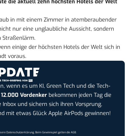
ute die aktuell zehn höchsten Hotels der Welt
laub in mit einem Zimmer in atemberaubender
nicht nur eine unglaubliche Aussicht, sondern
m Straßenlärm.
wenn einige der höchsten Hotels der Welt sich in
adt voraus.
n, wenn es um KI, Green Tech und die Tech-
r
12.000 Vordenker
bekommen jeden Tag die
e Inbox und sichern sich ihren Vorsprung.
 mit etwas Glück Apple AirPods gewinnen!
nsere
Datenschutzerklärung
. Beim Gewinnspiel gelten die
AGB
.