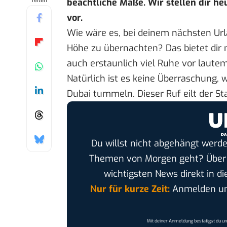
Teilen
beachtliche Maße. Wir stellen dir he
vor.
Wie wäre es, bei deinem nächsten Ur
Höhe zu übernachten? Das bietet dir 
auch erstaunlich viel Ruhe vor laute
Natürlich ist es keine Überraschung, 
Dubai
tummeln. Dieser Ruf eilt der St
Du willst nicht abgehängt werde
Themen von Morgen geht? Übe
wichtigsten News direkt in di
Nur für kurze Zeit:
Anmelden und
Mit deiner Anmeldung bestätigst du u