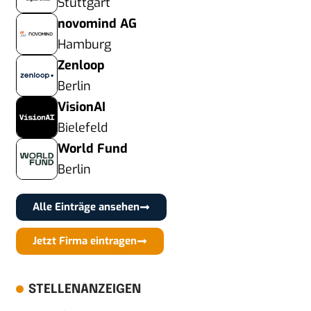
Stuttgart
novomind AG
Hamburg
Zenloop
Berlin
VisionAI
Bielefeld
World Fund
Berlin
Alle Einträge ansehen
Jetzt Firma eintragen
STELLENANZEIGEN