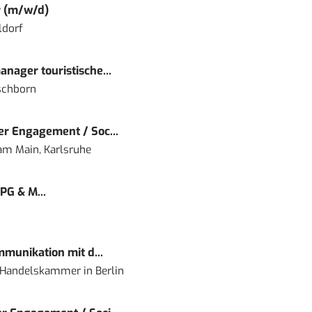
r (m/w/d)
ldorf
nager touristische...
schborn
r Engagement / Soc...
 am Main, Karlsruhe
PG & M...
mmunikation mit d...
nd Handelskammer
in
Berlin