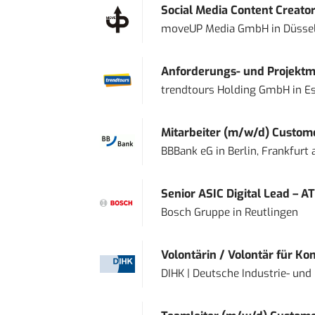
Social Media Content Creato
moveUP Media GmbH
in
Düsse
Anforderungs- und Projektma
trendtours Holding GmbH
in
E
Mitarbeiter (m/w/d) Custome
BBBank eG
in
Berlin, Frankfurt
Senior ASIC Digital Lead – AT
Bosch Gruppe
in
Reutlingen
Volontärin / Volontär für Ko
DIHK | Deutsche Industrie- u