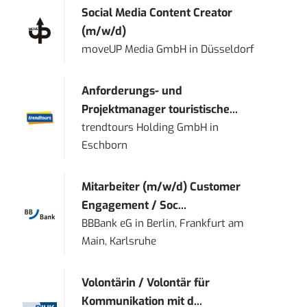
Social Media Content Creator
(m/w/d)
moveUP Media GmbH
in
Düsseldorf
Anforderungs- und
Projektmanager touristische...
trendtours Holding GmbH
in
Eschborn
Mitarbeiter (m/w/d) Customer
Engagement / Soc...
BBBank eG
in
Berlin, Frankfurt am
Main, Karlsruhe
Volontärin / Volontär für
Kommunikation mit d...