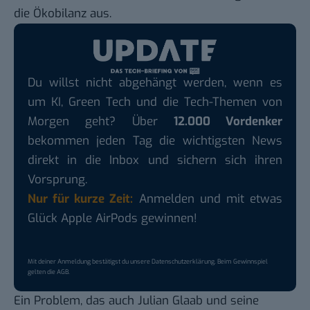
die Ökobilanz aus.
Du willst nicht abgehängt werden, wenn es
um KI, Green Tech und die Tech-Themen von
Morgen geht? Über
12.000 Vordenker
bekommen jeden Tag die wichtigsten News
direkt in die Inbox und sichern sich ihren
Vorsprung.
Nur für kurze Zeit:
Anmelden und mit etwas
Glück Apple AirPods gewinnen!
Mit deiner Anmeldung bestätigst du unsere
Datenschutzerklärung
. Beim Gewinnspiel
gelten die
AGB
.
Ein Problem, das auch Julian Glaab und seine