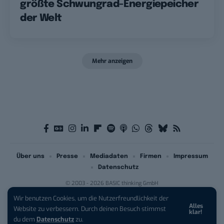
größte Schwungrad-Energiepeicher
der Welt
Mehr anzeigen
Über uns
Presse
Mediadaten
Firmen
Impressum
Datenschutz
© 2003 - 2026 BASIC thinking GmbH
Wir benutzen Cookies, um die Nutzerfreundlichkeit der
Alles
iPhone 17 Pro sichern:
Für 1 € +
Website zu verbessern. Durch deinen Besuch stimmst
klar!
200 € Hardware-Bonus!
du dem
Datenschutz
zu.