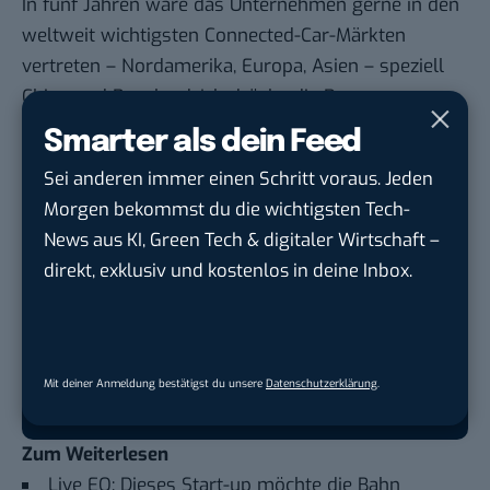
In fünf Jahren wäre das Unternehmen gerne in den
weltweit wichtigsten Connected-Car-Märkten
vertreten – Nordamerika, Europa, Asien – speziell
China und Russland. Ich drücke die Daumen.
Smarter als dein Feed
Sei anderen immer einen Schritt voraus. Jeden
Google lässt dich jetzt selbst bestimmen,
Morgen bekommst du die wichtigsten Tech-
welche Quellen du in der Suche häufiger
News aus KI, Green Tech & digitaler Wirtschaft –
siehst. Mit zwei schnellen Klicks kannst du
direkt, exklusiv und kostenlos in deine Inbox.
BASIC thinking kostenlos als bevorzugte
Quelle hinzufügen und damit unabhängigen
Tech-Journalismus unterstützen. Vielen Dank!
Mit deiner Anmeldung bestätigst du unsere
Datenschutzerklärung
.
Hier basicthinking.de hinzufügen
Zum Weiterlesen
Live EO: Dieses Start-up möchte die Bahn