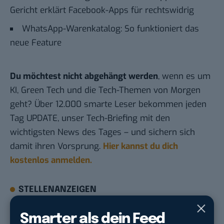
Gericht erklärt Facebook-Apps für rechtswidrig
WhatsApp-Warenkatalog: So funktioniert das
neue Feature
Du möchtest nicht abgehängt werden
, wenn es um
KI, Green Tech und die Tech-Themen von Morgen
geht? Über 12.000 smarte Leser bekommen jeden
Tag UPDATE, unser Tech-Briefing mit den
wichtigsten News des Tages – und sichern sich
damit ihren Vorsprung.
Hier kannst du dich
kostenlos anmelden.
STELLENANZEIGEN
Social Media Content Creator (m/w/d)
Smarter als dein Feed