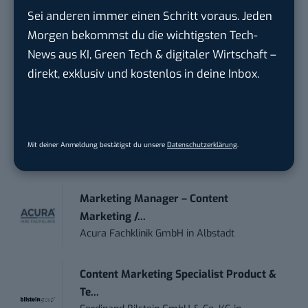
moveUP Media GmbH
in
Düsseldorf
Sei anderen immer einen Schritt voraus. Jeden
Morgen bekommst du die wichtigsten Tech-
Anforderungs- und Projektmanager
News aus KI, Green Tech & digitaler Wirtschaft –
touristische...
direkt, exklusiv und kostenlos in deine Inbox.
trendtours Holding GmbH
in
Eschborn
IT Sales & Online Marketing Manager
(m/w/...
Mit deiner Anmeldung bestätigst du unsere
Datenschutzerklärung
.
Instaffo GmbH
in
Karlsruhe
Marketing Manager – Content
Marketing /...
Acura Fachklinik GmbH
in
Albstadt
Content Marketing Specialist Product &
Te...