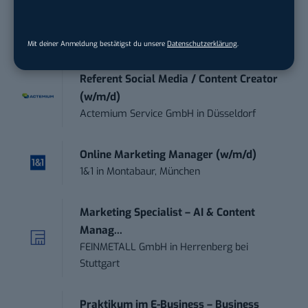
Art Director – UX Design / Adobe CC /
P...
meap GmbH
in
Witten
Mit deiner Anmeldung bestätigst du unsere
Datenschutzerklärung
.
Referent Social Media / Content Creator
(w/m/d)
Actemium Service GmbH
in
Düsseldorf
Online Marketing Manager (w/m/d)
1&1
in
Montabaur, München
Marketing Specialist – AI & Content
Manag...
FEINMETALL GmbH
in
Herrenberg bei
Stuttgart
Praktikum im E-Business – Business