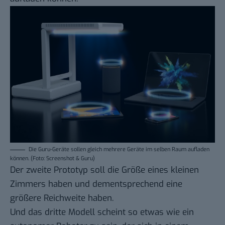
Die Guru-Geräte sollen gleich mehrere Geräte im selben Raum aufladen
können. (Foto: Screenshot & Guru)
Der zweite Prototyp soll die Größe eines kleinen
Zimmers haben und dementsprechend eine
größere Reichweite haben.
Und das dritte Modell scheint so etwas wie ein