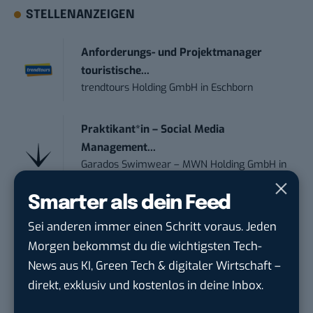
STELLENANZEIGEN
Anforderungs- und Projektmanager
touristische...
trendtours Holding GmbH
in
Eschborn
Praktikant*in – Social Media
Management...
Garados Swimwear – MWN Holding GmbH
in
Düsseldorf
Smarter als dein Feed
Community Manager:in Open Source
Sei anderen immer einen Schritt voraus. Jeden
(w/m/d)
Morgen bekommst du die wichtigsten Tech-
Zentrum für Digitale Souveränität der Öffe...
News aus KI, Green Tech & digitaler Wirtschaft –
in
Bochum
direkt, exklusiv und kostenlos in deine Inbox.