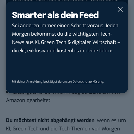
Hier basicthinking.de hinzufügen
Smarter als dein Feed
Auch interessant:
Sei anderen immer einen Schritt voraus. Jeden
Amazon schafft Mindestbestellwert für Kunden
Morgen bekommst du die wichtigsten Tech-
von Amazon Prime ab
News aus KI, Green Tech & digitaler Wirtschaft –
direkt, exklusiv und kostenlos in deine Inbox.
Amazon Dash Button 2.0: Das ist Amazons
neuste Erfindung
Stationärer Handel – oder: Wie man erfolgreich
Kunden an Amazon verliert
Mit deiner Anmeldung bestätigst du unsere
Datenschutzerklärung
.
Bildergalerie: So wird im Logistikzentrum von
Amazon gearbeitet
Du möchtest nicht abgehängt werden
, wenn es um
KI, Green Tech und die Tech-Themen von Morgen