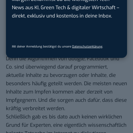
Ein aktueller
Daten-Report
legt nahe, dass das
News aus KI, Green Tech & digitaler Wirtschaft –
wahre Problem nicht (nur) die Inhalte der
direkt, exklusiv und kostenlos in deine Inbox.
Impfgegner oder das Vorgehen der sozialen
Netzwerke sei, sondern vielmehr ein „Data-Void“,
also eine „Daten-Leere“ oder Informationslücke.
Mit anderen Worten: Dem Internet fehlen alternative
Mit deiner Anmeldung bestätigst du unsere
Datenschutzerklärung
.
(seriöse) Daten oder Inhalte zum Thema.
Denn die Algorithmen von Google, Facebook und
Co. sind überwiegend darauf programmiert,
aktuelle Inhalte zu bevorzugen oder Inhalte, die
besonders häufig geteilt werden. Die meisten neuen
Inhalte zum Impfen kommen aber derzeit von
Impfgegnern. Und die sorgen auch dafür, dass diese
kräftig verbreitet werden.
Schließlich gab es bis dato auch keinen wirklichen
Grund für Experten, eine eigentlich wissenschaftlich