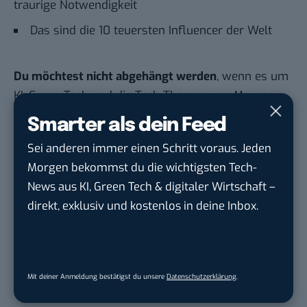
traurige Notwendigkeit
Das sind die 10 teuersten Influencer der Welt
Du möchtest nicht abgehängt werden
, wenn es um
KI, Green Tech und die Tech-Themen von Morgen
geht? Über 12.000 smarte Leser bekommen jeden
Smarter als dein Feed
Tag UPDATE, unser Tech-Briefing mit den
Sei anderen immer einen Schritt voraus. Jeden
wichtigsten News des Tages – und sichern sich
Morgen bekommst du die wichtigsten Tech-
damit ihren Vorsprung.
Hier kannst du dich
News aus KI, Green Tech & digitaler Wirtschaft –
kostenlos anmelden.
direkt, exklusiv und kostenlos in deine Inbox.
STELLENANZEIGEN
Social Media Content Creator (m/w/d)
Mit deiner Anmeldung bestätigst du unsere
Datenschutzerklärung
.
moveUP Media GmbH
in
Düsseldorf