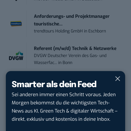
Anforderungs- und Projektmanager
touristische...
trendtours Holding GmbH
in
Eschborn
Referent (m/w/d) Technik & Netzwerke
DVGW Deutscher Verein des Gas- und
Wasserfac...
in
Bonn
Social Media Manager / Content Creator
Smarter als dein Feed
(m/w/d)
Sei anderen immer einen Schritt voraus. Jeden
Dr. Meyer & Meyer-Peteaux New Media
Compa...
in
Rastede
Morgen bekommst du die wichtigsten Tech-
News aus KI, Green Tech & digitaler Wirtschaft –
direkt, exklusiv und kostenlos in deine Inbox.
Social Media Specialist (w/m/d)
Personalwerk GmbH
in
Karben