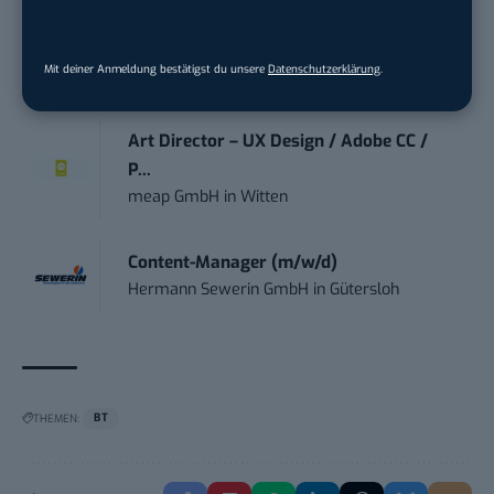
Content Creator (m/w/d)
Mit deiner Anmeldung bestätigst du unsere
Datenschutzerklärung
.
OAS AG
in
Bremen
Art Director – UX Design / Adobe CC /
P...
meap GmbH
in
Witten
Content-Manager (m/w/d)
Hermann Sewerin GmbH
in
Gütersloh
THEMEN:
BT