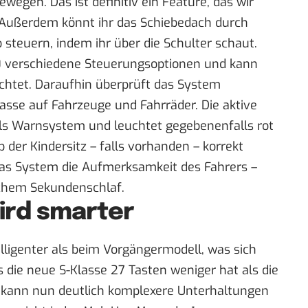
egen. Das ist definitiv ein Feature, das wir
 Außerdem könnt ihr das Schiebedach durch
steuern, indem ihr über die Schulter schaut.
20 verschiedene Steuerungsoptionen und kann
chtet. Daraufhin überprüft das System
asse auf Fahrzeuge und Fahrräder. Die aktive
ls Warnsystem und leuchtet gegebenenfalls rot
der Kindersitz – falls vorhanden – korrekt
as System die Aufmerksamkeit des Fahrers –
ichem Sekundenschlaf.
ird smarter
elligenter als beim Vorgängermodell, was sich
s die neue S-Klasse 27 Tasten weniger hat als die
“ kann nun deutlich komplexere Unterhaltungen