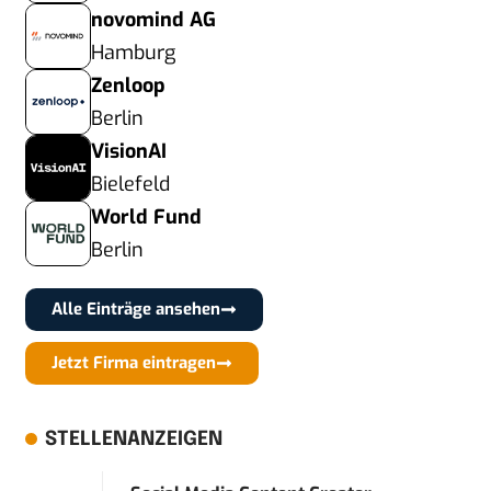
novomind AG
Hamburg
Zenloop
Berlin
VisionAI
Bielefeld
World Fund
Berlin
Alle Einträge ansehen
Jetzt Firma eintragen
STELLENANZEIGEN