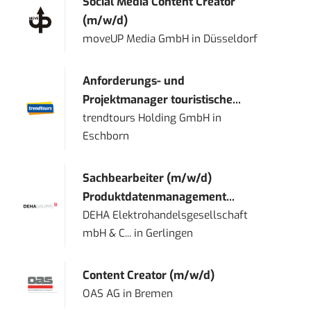
Social Media Content Creator
(m/w/d)
moveUP Media GmbH
in
Düsseldorf
Anforderungs- und
Projektmanager touristische...
trendtours Holding GmbH
in
Eschborn
Sachbearbeiter (m/w/d)
Produktdatenmanagement...
DEHA Elektrohandelsgesellschaft
mbH & C...
in
Gerlingen
Content Creator (m/w/d)
OAS AG
in
Bremen