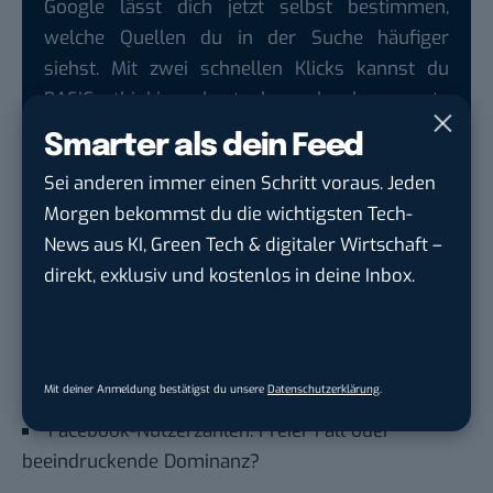
Google lässt dich jetzt selbst bestimmen,
welche Quellen du in der Suche häufiger
siehst. Mit zwei schnellen Klicks kannst du
BASIC thinking kostenlos als bevorzugte
Quelle hinzufügen und damit unabhängigen
Smarter als dein Feed
Tech-Journalismus unterstützen. Vielen Dank!
Sei anderen immer einen Schritt voraus. Jeden
Hier basicthinking.de hinzufügen
Morgen bekommst du die wichtigsten Tech-
News aus KI, Green Tech & digitaler Wirtschaft –
Auch interessant:
direkt, exklusiv und kostenlos in deine Inbox.
Gewusst wie: So erfährst du, welche Firmen
persönliche Daten an Facebook weitergeben
Facebook-Werbeboykott: Diese DAX-Konzerne
beteiligen sich wirklich
Mit deiner Anmeldung bestätigst du unsere
Datenschutzerklärung
.
Facebook-Nutzerzahlen: Freier Fall oder
beeindruckende Dominanz?