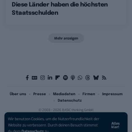
Diese Länder haben die höchsten
Staatsschulden
Mehr anzeigen
Über uns
Presse
Mediadaten
Firmen
Impressum
Datenschutz
© 2003 - 2026 BASIC thinking GmbH
Wir benutzen Cookies, um die Nutzerfreundlichkeit der
Alles
iPhone 17 Pro sichern:
Für 1 € +
Website zu verbessern. Durch deinen Besuch stimmst
klar!
200 € Hardware-Bonus!
du dem
Datenschutz
zu.