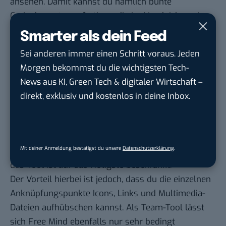
ansehen. Damit kannst du nämlich bunte
Gedankennetze anfertigen, die im Vergleich zu den
meisten Mindmaps anderer Software-Anbieter
Smarter als dein Feed
komplett anders aussehen.
Sei anderen immer einen Schritt voraus. Jeden
Manko: Mapul ist nicht für Team-Arbeit konzipiert.
Morgen bekommst du die wichtigsten Tech-
Kostenlos ist leider nur eine Mindmap. Los geht es
News aus KI, Green Tech & digitaler Wirtschaft –
mit 25 US-Dollar für eine Drei-Monats-Lizenz.
direkt, exklusiv und kostenlos in deine Inbox.
8. Free Mind
Wie Wisemapping ist auch
Free Mind
eine
kostenlose Open-Source-Software. Hier solltest du
Mit deiner Anmeldung bestätigst du unsere
Datenschutzerklärung
.
jedoch keine allzu großen Ansprüche stellen, denn
das Tool ist auf das Nötigste beschränkt.
Der Vorteil hierbei ist jedoch, dass du die einzelnen
Anknüpfungspunkte Icons, Links und Multimedia-
Dateien aufhübschen kannst. Als Team-Tool lässt
sich Free Mind ebenfalls nur sehr bedingt