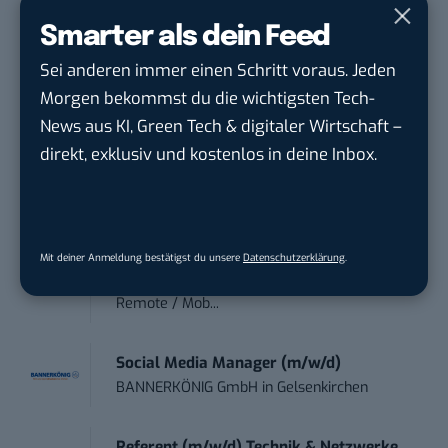
Marketing
Smarter als dein Feed
.wtv Württemberger Medien GmbH & ...
in
Heilbronn, F...
Sei anderen immer einen Schritt voraus. Jeden
Morgen bekommst du die wichtigsten Tech-
Endpoint Security Engineer – OT (f/m/x)
News aus KI, Green Tech & digitaler Wirtschaft –
ZEISS
in
Oberkochen (Baden-Württemberg),
direkt, exklusiv und kostenlos in deine Inbox.
München
Content Manager Agrar (m/w/d)
befristet aufgr...
Mit deiner Anmeldung bestätigst du unsere
Datenschutzerklärung
.
Josera Erbacher Service GmbH & Co...
in
Remote / Mob...
Social Media Manager (m/w/d)
BANNERKÖNIG GmbH
in
Gelsenkirchen
Referent (m/w/d) Technik & Netzwerke