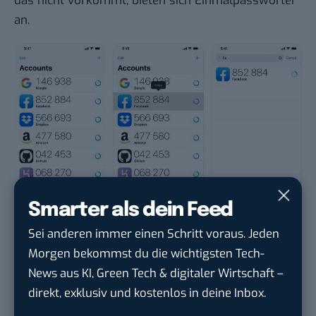
das nicht vorkommt, bieten sich Einmalpasswörter
an.
Smarter als dein Feed
Sei anderen immer einen Schritt voraus. Jeden
Tofu versorgt euch mit Einmalpasswörtern
Morgen bekommst du die wichtigsten Tech-
[appbox appstore id1082229305]
News aus KI, Green Tech & digitaler Wirtschaft –
Viele große Unternehmen bieten bereits die 2-
direkt, exklusiv und kostenlos in deine Inbox.
Faktor-Authentifizierung per Authentificator-App an.