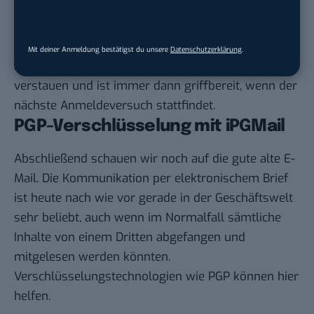
Dabei wird einmalig ein QR-Code gescannt und nach
jeder Passworteingabe noch ein sich ständig
ändernder Code, der in der App generiert wird,
Mit deiner Anmeldung bestätigst du unsere
Datenschutzerklärung
.
abgefragt. Tofu hilft euch diese Codes sicher zu
verstauen und ist immer dann griffbereit, wenn der
nächste Anmeldeversuch stattfindet.
PGP-Verschlüsselung mit iPGMail
Abschließend schauen wir noch auf die gute alte E-
Mail. Die Kommunikation per elektronischem Brief
ist heute nach wie vor gerade in der Geschäftswelt
sehr beliebt, auch wenn im Normalfall sämtliche
Inhalte von einem Dritten abgefangen und
mitgelesen werden könnten.
Verschlüsselungstechnologien wie PGP können hier
helfen.