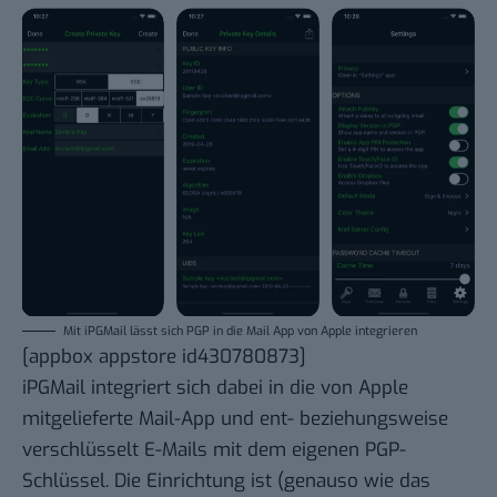
Mit iPGMail lässt sich PGP in die Mail App von Apple integrieren
[appbox appstore id430780873]
iPGMail integriert sich dabei in die von Apple
mitgelieferte Mail-App und ent- beziehungsweise
verschlüsselt E-Mails mit dem eigenen PGP-
Schlüssel. Die Einrichtung ist (genauso wie das