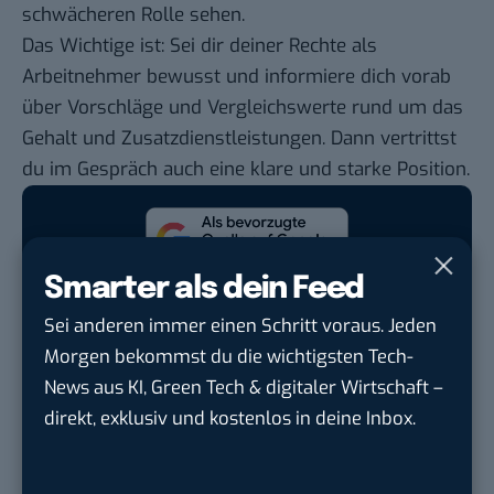
schwächeren Rolle sehen.
Das Wichtige ist: Sei dir deiner Rechte als
Arbeitnehmer bewusst und informiere dich vorab
über Vorschläge und Vergleichswerte rund um das
Gehalt und Zusatzdienstleistungen. Dann vertrittst
du im Gespräch auch eine klare und starke Position.
Google lässt dich jetzt selbst bestimmen,
Smarter als dein Feed
welche Quellen du in der Suche häufiger
Sei anderen immer einen Schritt voraus. Jeden
siehst. Mit zwei schnellen Klicks kannst du
Morgen bekommst du die wichtigsten Tech-
BASIC thinking kostenlos als bevorzugte
News aus KI, Green Tech & digitaler Wirtschaft –
Quelle hinzufügen und damit unabhängigen
direkt, exklusiv und kostenlos in deine Inbox.
Tech-Journalismus unterstützen. Vielen Dank!
Hier basicthinking.de hinzufügen