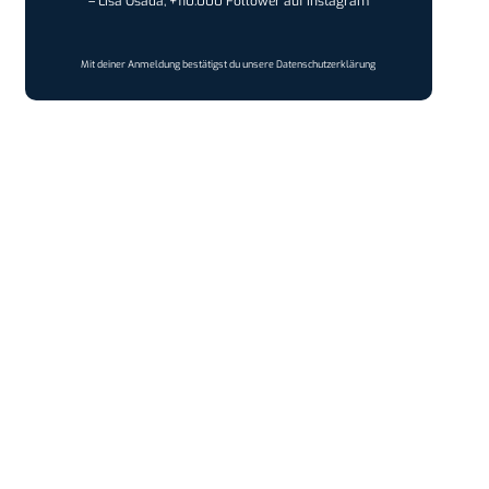
– Lisa Osada, +110.000 Follower auf Instagram
Mit deiner Anmeldung bestätigst du unsere
Datenschutzerklärung