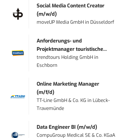
Social Media Content Creator
(m/w/d)
moveUP Media GmbH
in
Düsseldorf
Anforderungs- und
Projektmanager touristische...
trendtours Holding GmbH
in
Eschborn
Online Marketing Manager
(m/f/d)
TT-Line GmbH & Co. KG
in
Lübeck-
Travemünde
Data Engineer BI (m/w/d)
CompuGroup Medical SE & Co. KGaA