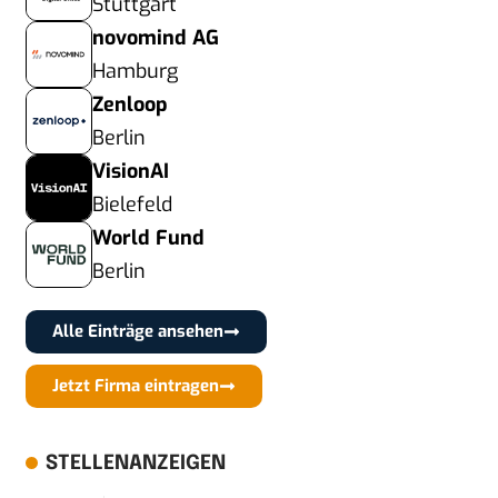
Stuttgart
novomind AG
Hamburg
Zenloop
Berlin
VisionAI
Bielefeld
World Fund
Berlin
Alle Einträge ansehen
Jetzt Firma eintragen
STELLENANZEIGEN